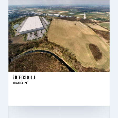
EDIFICIO 1.1
2
115.513 M
Alquiler - nueva construcción
ESTADO
2
115.513 m
SE ALQUILA
EDIFICIO 1.1
12.7 m
ALTURA LIBRE
2
115.513 M
12x24
COLUMNAS
EN ALQUILER