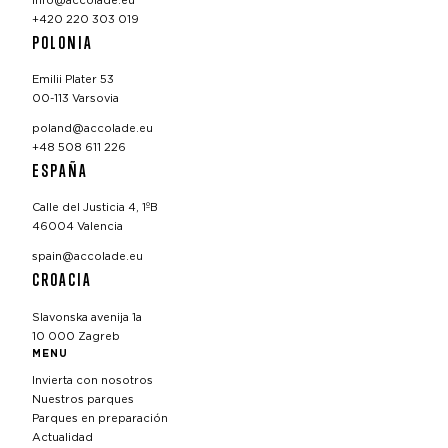
info@accolade.eu
+420 220 303 019
POLONIA
Emilii Plater 53
00-113 Varsovia
poland@accolade.eu
+48 508 611 226
ESPAÑA
Calle del Justicia 4, 1ºB
46004 Valencia
spain@accolade.eu
CROACIA
Slavonska avenija 1a
10 000 Zagreb
MENU
Invierta con nosotros
Nuestros parques
Parques en preparación
Actualidad