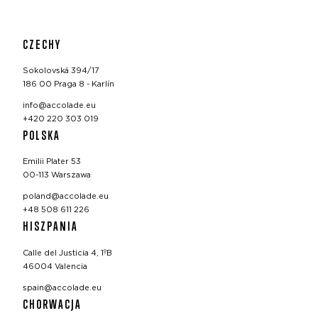
CZECHY
Sokolovská 394/17
186 00 Praga 8 - Karlín
info@accolade.eu
+420 220 303 019
POLSKA
Emilii Plater 53
00-113 Warszawa
poland@accolade.eu
+48 508 611 226
HISZPANIA
Calle del Justicia 4, 1ºB
46004 Valencia
spain@accolade.eu
CHORWACJA