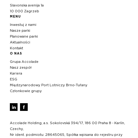
Slavonska avenija 1a
10 000 Zagrzeb
MENU
Inwestuj z nami
Nasze parki
Planowane parki
Aktualności
Kontakt
O NAS
Grupa Accolade
Nasz zespół
Kariera
ESG
Międzynarodowy Port Lotniczy Brno‑Tuřany
Członkowie grupy
Accolade Holding, a.s. Sokolovská 394/17, 186 00 Praha 8 - Karlín,
Czechy,
Nr ident. podmiotu: 28645065, Spółka wpisana do rejestru przy