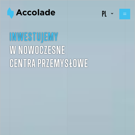
PL
INWESTUJEMY
W NOWOCZESNE
CENTRA PRZEMYSŁOWE