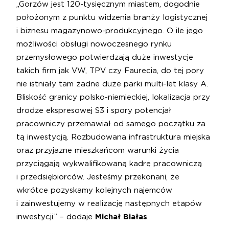
„Gorzów jest 120-tysięcznym miastem, dogodnie
położonym z punktu widzenia branży logistycznej
i biznesu magazynowo-produkcyjnego. O ile jego
możliwości obsługi nowoczesnego rynku
przemysłowego potwierdzają duże inwestycje
takich firm jak VW, TPV czy Faurecia, do tej pory
nie istniały tam żadne duże parki multi-let klasy A.
Bliskość granicy polsko-niemieckiej, lokalizacja przy
drodze ekspresowej S3 i spory potencjał
pracowniczy przemawiał od samego początku za
tą inwestycją. Rozbudowana infrastruktura miejska
oraz przyjazne mieszkańcom warunki życia
przyciągają wykwalifikowaną kadrę pracowniczą
i przedsiębiorców. Jesteśmy przekonani, że
wkrótce pozyskamy kolejnych najemców
i zainwestujemy w realizację następnych etapów
inwestycji.” – dodaje
Michał Białas
.