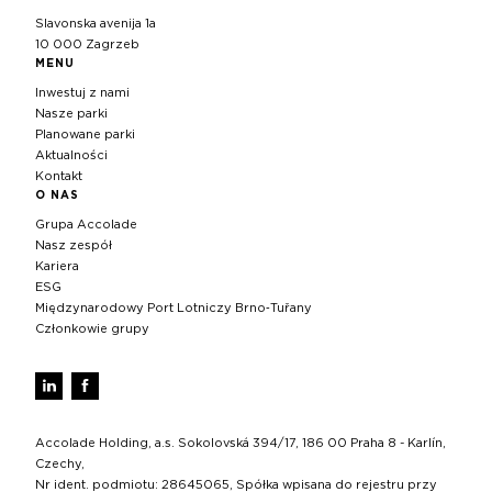
Slavonska avenija 1a
10 000 Zagrzeb
MENU
Inwestuj z nami
Nasze parki
Planowane parki
Aktualności
Kontakt
O NAS
Grupa Accolade
Nasz zespół
Kariera
ESG
Międzynarodowy Port Lotniczy Brno‑Tuřany
Członkowie grupy
Accolade Holding, a.s. Sokolovská 394/17, 186 00 Praha 8 - Karlín,
Czechy,
Nr ident. podmiotu: 28645065, Spółka wpisana do rejestru przy