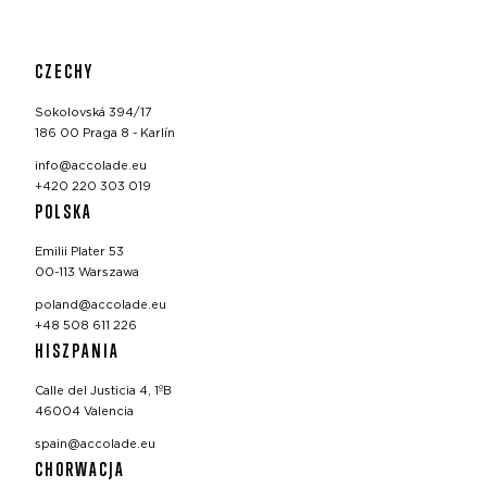
CZECHY
Sokolovská 394/17
186 00 Praga 8 - Karlín
info@accolade.eu
+420 220 303 019
POLSKA
Emilii Plater 53
00-113 Warszawa
poland@accolade.eu
+48 508 611 226
HISZPANIA
Calle del Justicia 4, 1ºB
46004 Valencia
spain@accolade.eu
CHORWACJA