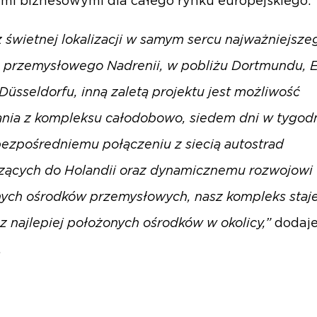
mi biznesowymi dla całego rynku europejskiego.
 świetnej lokalizacji w samym sercu najważniejsze
 przemysłowego Nadrenii, w pobliżu Dortmundu, 
 Düsseldorfu, inną zaletą projektu jest możliwość
ania z kompleksu całodobowo, siedem dni w tygodn
bezpośredniemu połączeniu z siecią autostrad
ących do Holandii oraz dynamicznemu rozwojowi
nych ośrodków przemysłowych, nasz kompleks staje
z najlepiej położonych ośrodków w okolicy,”
dodaj
.