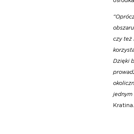
ośrodka
“Oprócz
obszaru
czy też
korzyst
Dzięki 
prowadz
okolicz
jednym 
Kratina