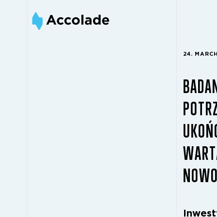
24. MARCH
BADAN
POTR
UKOŃC
WART
NOWO
Inwest