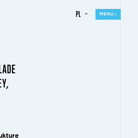
PL
MENU
LADE
EY,
Ę
ukturę