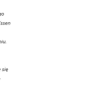
go
Essen
iu.
 się
e