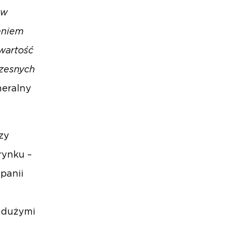
ów
eniem
 wartość
zesnych
neralny
zy
rynku –
panii
ę dużymi