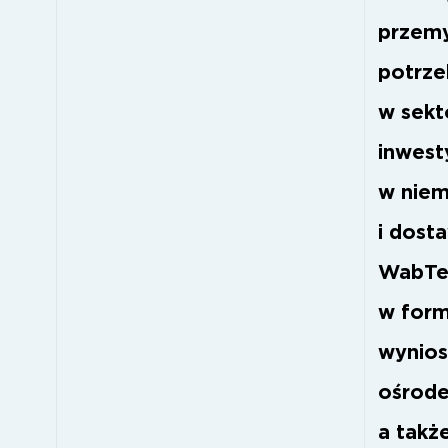
przemy
potrze
w sekt
inwest
w niem
i dost
WabTec
w form
wynios
ośrode
a takż