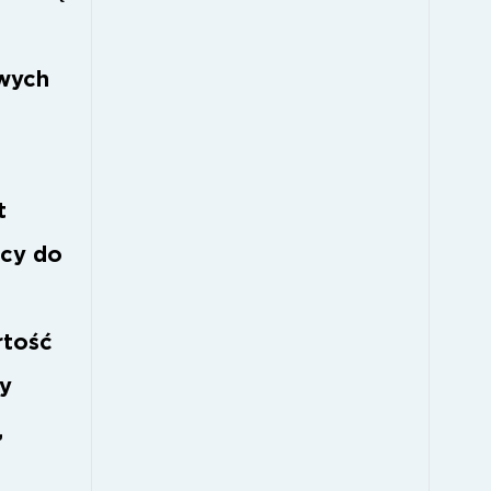
a
wych
t
ący do
rtość
y
,