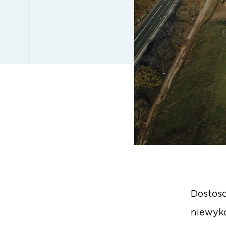
Dostoso
niewyk