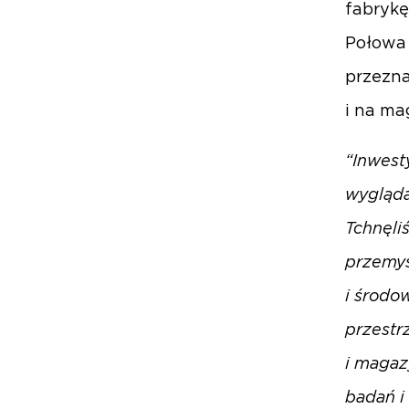
fabrykę
Połowa 
przezna
i na ma
“Inwest
wygląda
Tchnęli
przemys
i środo
przestr
i magaz
badań i