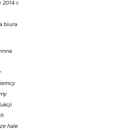
2014 r.
a biura
winna
r
ajemcy
śmy
ukcji
ch
ze hale