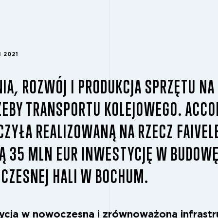
 2021
IA, ROZWÓJ I PRODUKCJA SPRZĘTU NA
ZEBY TRANSPORTU KOLEJOWEGO. ACCO
ZYŁA REALIZOWANĄ NA RZECZ FAIVEL
Ą 35 MLN EUR INWESTYCJĘ W BUDOW
CZESNEJ HALI W BOCHUM.
ycja w nowoczesną i zrównoważoną infrastr