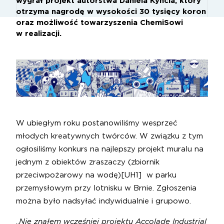
wygrał projekt autorstwa Daniela Kyncla, który
otrzyma nagrodę w wysokości 30 tysięcy koron
oraz możliwość towarzyszenia ChemiSowi
w realizacji.
W ubiegłym roku postanowiliśmy wesprzeć
młodych kreatywnych twórców. W związku z tym
ogłosiliśmy konkurs na najlepszy projekt muralu na
jednym z obiektów zraszaczy (zbiornik
przeciwpożarowy na wodę)
[UH1]
w parku
przemysłowym przy lotnisku w Brnie. Zgłoszenia
można było nadsyłać indywidualnie i grupowo.
„
Nie znałem wcześniej projektu Accolade Industrial