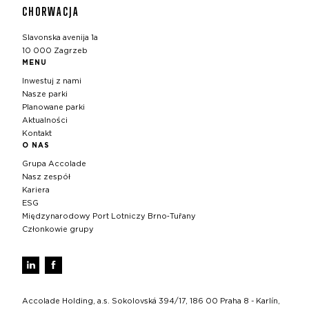
CHORWACJA
Slavonska avenija 1a
10 000 Zagrzeb
MENU
Inwestuj z nami
Nasze parki
Planowane parki
Aktualności
Kontakt
O NAS
Grupa Accolade
Nasz zespół
Kariera
ESG
Międzynarodowy Port Lotniczy Brno‑Tuřany
Członkowie grupy
Accolade Holding, a.s. Sokolovská 394/17, 186 00 Praha 8 - Karlín,