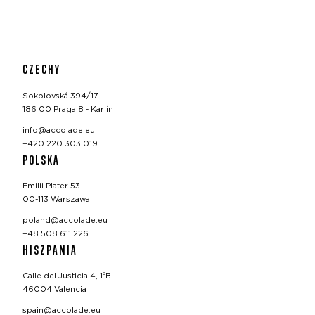
CZECHY
Sokolovská 394/17
186 00 Praga 8 - Karlín
info@accolade.eu
+420 220 303 019
POLSKA
Emilii Plater 53
00-113 Warszawa
poland@accolade.eu
+48 508 611 226
HISZPANIA
Calle del Justicia 4, 1ºB
46004 Valencia
spain@accolade.eu