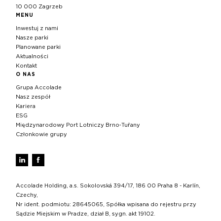
10 000 Zagrzeb
MENU
Inwestuj z nami
Nasze parki
Planowane parki
Aktualności
Kontakt
O NAS
Grupa Accolade
Nasz zespół
Kariera
ESG
Międzynarodowy Port Lotniczy Brno‑Tuřany
Członkowie grupy
Accolade Holding, a.s. Sokolovská 394/17, 186 00 Praha 8 - Karlín,
Czechy,
Nr ident. podmiotu: 28645065, Spółka wpisana do rejestru przy
Sądzie Miejskim w Pradze, dział B, sygn. akt 19102.