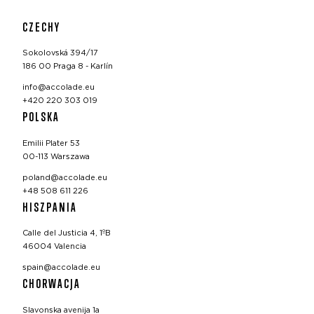
CZECHY
Sokolovská 394/17
186 00 Praga 8 - Karlín
info@accolade.eu
+420 220 303 019
POLSKA
Emilii Plater 53
00-113 Warszawa
poland@accolade.eu
+48 508 611 226
HISZPANIA
Calle del Justicia 4, 1ºB
46004 Valencia
spain@accolade.eu
CHORWACJA
Slavonska avenija 1a