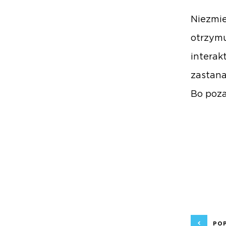
Niezmie
otrzym
interak
zastana
Bo poza
PO