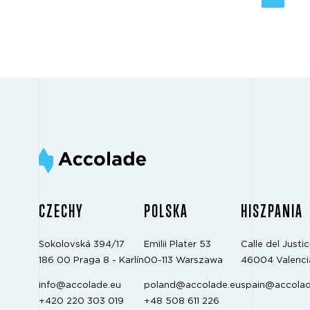
CZECHY
POLSKA
HISZPANIA
Sokolovská 394/17
Emilii Plater 53
Calle del Justici
186 00 Praga 8 - Karlín
00-113 Warszawa
46004 Valenci
info@accolade.eu
poland@accolade.eu
spain@accolad
+420 220 303 019
+48 508 611 226