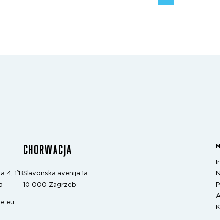
CHORWACJA
I
N
a 4, 1ºB
Slavonska avenija 1a
P
a
10 000 Zagrzeb
A
e.eu
K