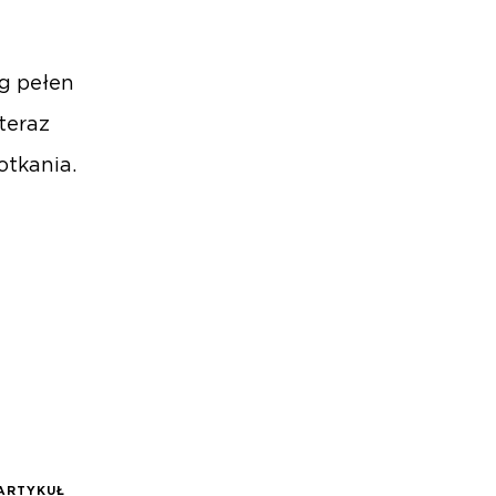
g pełen
teraz
otkania.
ARTYKUŁ