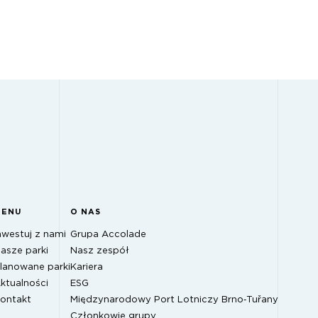
MENU
O NAS
nwestuj z nami
Grupa Accolade
asze parki
Nasz zespół
lanowane parki
Kariera
ktualności
ESG
ontakt
Międzynarodowy Port Lotniczy Brno‑Tuřany
Członkowie grupy