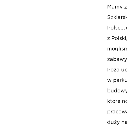
Mamy z
Szklars
Polsce,
z Polsk
mogliśm
zabawy,
Poza up
w parku
budowy
które n
pracowa
duży na