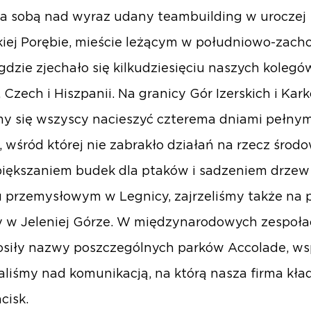
a sobą nad wyraz udany teambuilding w uroczej
kiej Porębie, mieście leżącym w południowo-zach
 gdzie zjechało się kilkudziesięciu naszych kolegó
i, Czech i Hiszpanii. Na granicy Gór Izerskich i Ka
y się wszyscy nacieszyć czterema dniami pełnym
 wśród której nie zabrakło działań na rzecz środo
iększaniem budek dla ptaków i sadzeniem drzew
 przemysłowym w Legnicy, zajrzeliśmy także na 
 w Jeleniej Górze. W międzynarodowych zespoła
osiły nazwy poszczególnych parków Accolade, ws
liśmy nad komunikacją, na którą nasza firma kła
cisk.