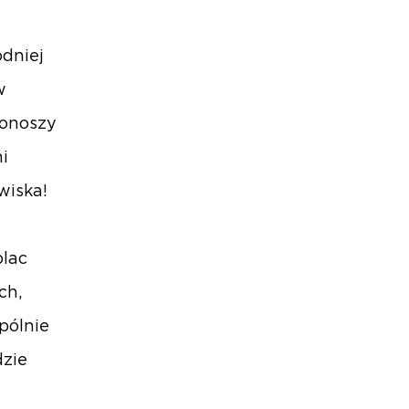
odniej
w
rkonoszy
i
wiska!
plac
ch,
pólnie
dzie