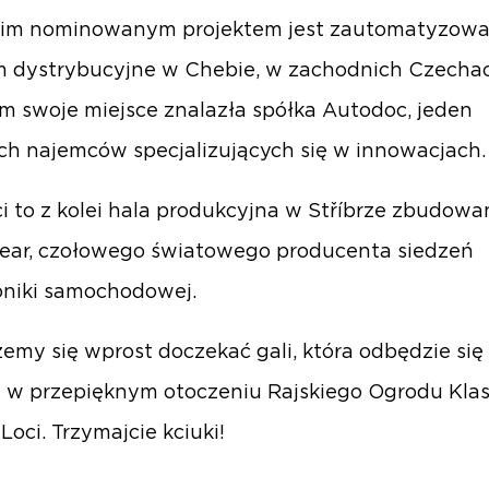
ugim nominowanym projektem jest zautomatyzow
 dystrybucyjne w Chebie, w zachodnich Czecha
m swoje miejsce znalazła spółka Autodoc, jeden
ch najemców specjalizujących się w innowacjach.
eci to z kolei hala produkcyjna w Stříbrze zbudowa
Lear, czołowego światowego producenta siedzeń
roniki samochodowej.
emy się wprost doczekać gali, która odbędzie się 
 w przepięknym otoczeniu Rajskiego Ogrodu Kla
Loci. Trzymajcie kciuki!