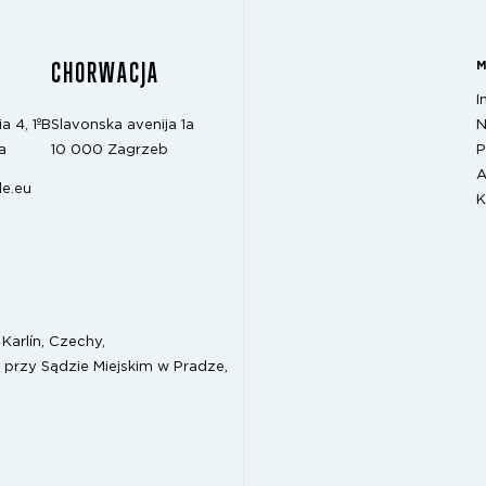
CHORWACJA
I
N
a 4, 1ºB
Slavonska avenija 1a
P
a
10 000 Zagrzeb
A
e.eu
K
Karlín, Czechy,
 przy Sądzie Miejskim w Pradze,