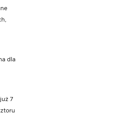
ane
ch,
na dla
już 7
sztoru