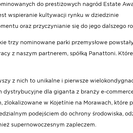
nominowanych do prestiżowych nagród Estate Awa
est wspieranie kultywacji rynku w dziedzinie
mentu oraz przyczynianie się do jego dalszego r
kie trzy nominowane parki przemysłowe powstał
acy z naszym partnerem, spółką Panattoni. Które
rwszy z nich to unikalne i pierwsze wielokondygna
 dystrybucyjne dla giganta z branży e-commerce
 zlokalizowane w Kojetínie na Morawach, które 
dzialnym podejściem do ochrony środowiska, o
wnież supernowoczesnym zapleczem.