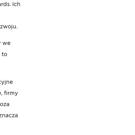
rds. Ich
ozwoju.
y we
 to
cyjne
, firmy
poza
dznacza