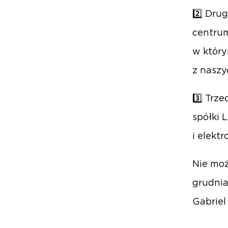
2️⃣ Dr
centrum
w który
z naszy
3️⃣ Trz
spółki 
i elekt
Nie moż
grudnia
Gabriel 