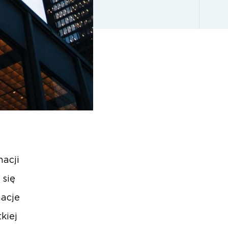
acji
 się
nacje
kiej