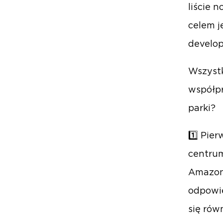
liście 
celem j
develop
Wszyst
współpr
parki?
1️⃣ Pie
centrum
Amazon,
odpowie
się ró