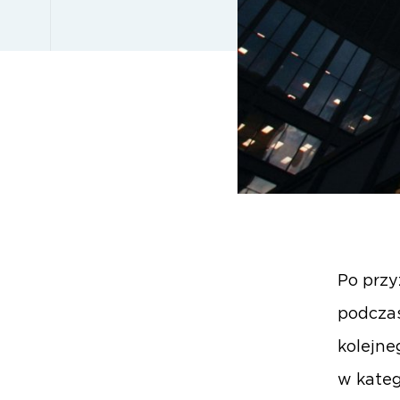
Po przy
podczas
kolejne
w kateg