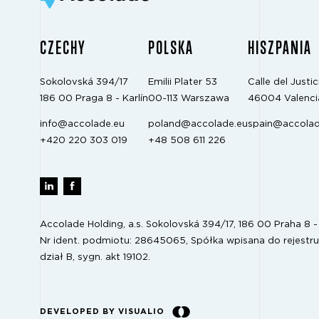
CZECHY
POLSKA
HISZPANIA
Sokolovská 394/17
Emilii Plater 53
Calle del Justici
186 00 Praga 8 - Karlín
00-113 Warszawa
46004 Valenci
info@accolade.eu
poland@accolade.eu
spain@accolad
+420 220 303 019
+48 508 611 226
Accolade Holding, a.s. Sokolovská 394/17, 186 00 Praha 8 - 
Nr ident. podmiotu: 28645065, Spółka wpisana do rejestru
dział B, sygn. akt 19102.
DEVELOPED BY VISUALIO