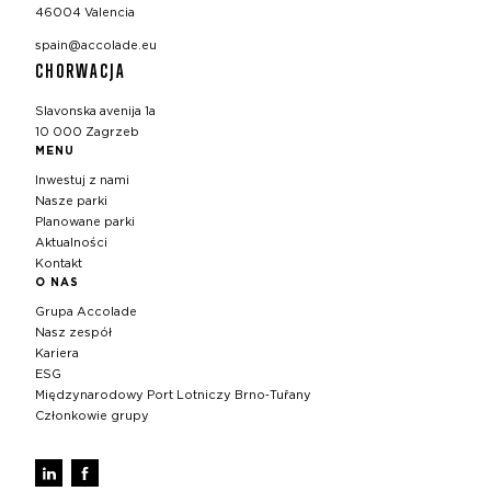
46004 Valencia
spain@accolade.eu
CHORWACJA
Slavonska avenija 1a
10 000 Zagrzeb
MENU
Inwestuj z nami
Nasze parki
Planowane parki
Aktualności
Kontakt
O NAS
Grupa Accolade
Nasz zespół
Kariera
ESG
Międzynarodowy Port Lotniczy Brno‑Tuřany
Członkowie grupy