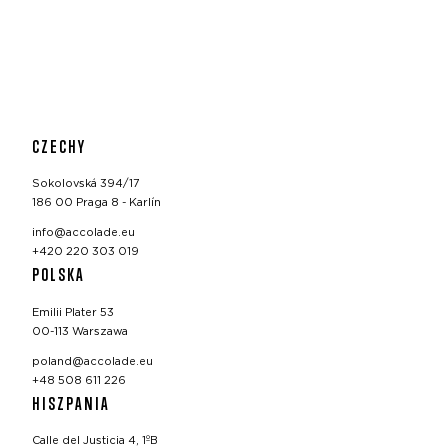
CZECHY
Sokolovská 394/17
186 00 Praga 8 - Karlín
info@accolade.eu
+420 220 303 019
POLSKA
Emilii Plater 53
00-113 Warszawa
poland@accolade.eu
+48 508 611 226
HISZPANIA
Calle del Justicia 4, 1ºB