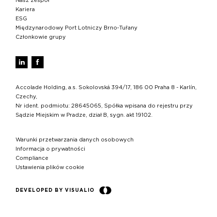
Nasz zespół
Kariera
ESG
Międzynarodowy Port Lotniczy Brno‑Tuřany
Członkowie grupy
Accolade Holding, a.s. Sokolovská 394/17, 186 00 Praha 8 - Karlín,
Czechy,
Nr ident. podmiotu: 28645065, Spółka wpisana do rejestru przy
Sądzie Miejskim w Pradze, dział B, sygn. akt 19102.
Warunki przetwarzania danych osobowych
Informacja o prywatności
Compliance
Ustawienia plików cookie
DEVELOPED BY VISUALIO