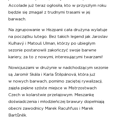
Accolade już teraz ogłosiła, kto w przyszłym roku
będzie się zmagał z trudnymi trasami w jej
barwach.
Na zgrupowanie w Hiszpanii cała drużyna wylatuje
na początku lutego. Bez takich legend jak Jaroslav
Kulhavý i Matouš Ulman, którzy po ubiegłym
sezonie postanowili zakończyć swoje barwne
kariery, za to z nowymi, interesującymi twarzami!
Nowicjuszami w drużynie w nadchodzącym sezonie
są Jaromír Skála i Karla Štěpánová, która już
w nowych barwach, pomimo zaciętej rywalizacji,
zajęła piękne szóste miejsce w Mistrzostwach
Czech w kolarstwie przełajowym. Mieszankę
doświadczenia i młodzieńczej brawury dopełniają
obecni zawodnicy Marek Racuhfuss i Marek
Bartůněk.