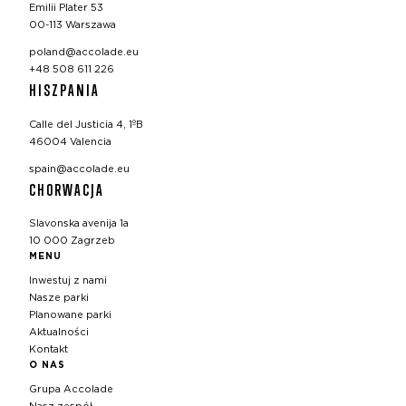
Emilii Plater 53
00-113 Warszawa
poland@accolade.eu
+48 508 611 226
HISZPANIA
Calle del Justicia 4, 1ºB
46004 Valencia
spain@accolade.eu
CHORWACJA
Slavonska avenija 1a
10 000 Zagrzeb
MENU
Inwestuj z nami
Nasze parki
Planowane parki
Aktualności
Kontakt
O NAS
Grupa Accolade