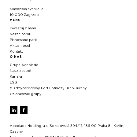
Slavonska avenija 1a
10 000 Zagrzeb
MENU
Inwestuj z nami
Nasze parki
Planowane parki
Aktualności
Kontakt
O NAS
Grupa Accolade
Nasz zespół
Kariera
ESG
Międzynarodowy Port Lotniczy Brno‑Tuřany
Członkowie grupy
Accolade Holding, a.s. Sokolovská 394/17, 186 00 Praha 8 - Karlín,
Czechy,