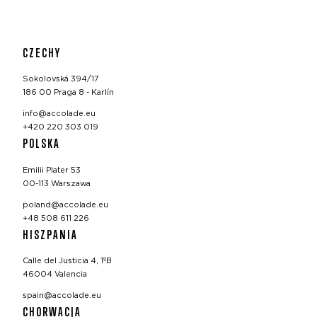
CZECHY
Sokolovská 394/17
186 00 Praga 8 - Karlín
info@accolade.eu
+420 220 303 019
POLSKA
Emilii Plater 53
00-113 Warszawa
poland@accolade.eu
+48 508 611 226
HISZPANIA
Calle del Justicia 4, 1ºB
46004 Valencia
spain@accolade.eu
CHORWACJA