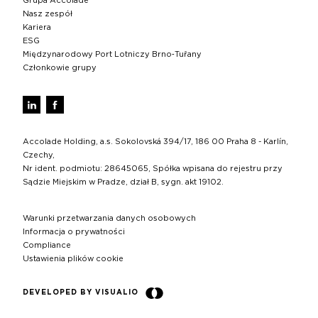
Grupa Accolade
Nasz zespół
Kariera
ESG
Międzynarodowy Port Lotniczy Brno‑Tuřany
Członkowie grupy
Accolade Holding, a.s. Sokolovská 394/17, 186 00 Praha 8 - Karlín,
Czechy,
Nr ident. podmiotu: 28645065, Spółka wpisana do rejestru przy
Sądzie Miejskim w Pradze, dział B, sygn. akt 19102.
Warunki przetwarzania danych osobowych
Informacja o prywatności
Compliance
Ustawienia plików cookie
DEVELOPED BY VISUALIO