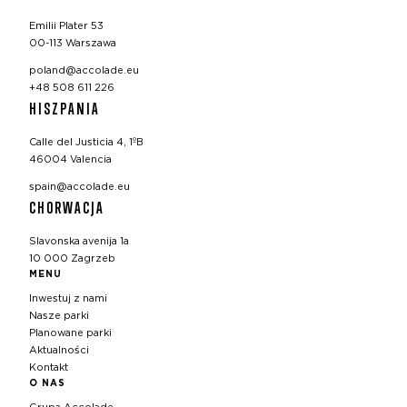
Emilii Plater 53
00-113 Warszawa
poland@accolade.eu
+48 508 611 226
HISZPANIA
Calle del Justicia 4, 1ºB
46004 Valencia
spain@accolade.eu
CHORWACJA
Slavonska avenija 1a
10 000 Zagrzeb
MENU
Inwestuj z nami
Nasze parki
Planowane parki
Aktualności
Kontakt
O NAS