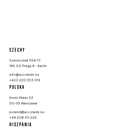
CZECHY
Sokolovská 394/17
186 00 Praga 8 - Karlín
info@accolade.eu
+420 220 303 019
POLSKA
Emilii Plater 53
00-113 Warszawa
poland@accolade.eu
+48 508 611 226
HISZPANIA