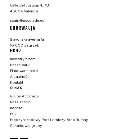
Calle del Justicia 4, 1ºB
46004 Valencia
spain@accolade.eu
CHORWACJA
Slavonska avenija 1a
10 000 Zagrzeb
MENU
Inwestuj z nami
Nasze parki
Planowane parki
Aktualności
Kontakt
O NAS
Grupa Accolade
Nasz zespół
Kariera
ESG
Międzynarodowy Port Lotniczy Brno‑Tuřany
Członkowie grupy