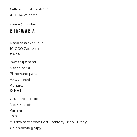
Calle del Justicia 4, 1ºB
46004 Valencia
spain@accolade.eu
CHORWACJA
Slavonska avenija 1a
10 000 Zagrzeb
MENU
Inwestuj z nami
Nasze parki
Planowane parki
Aktualności
Kontakt
O NAS
Grupa Accolade
Nasz zespół
Kariera
ESG
Międzynarodowy Port Lotniczy Brno‑Tuřany
Członkowie grupy