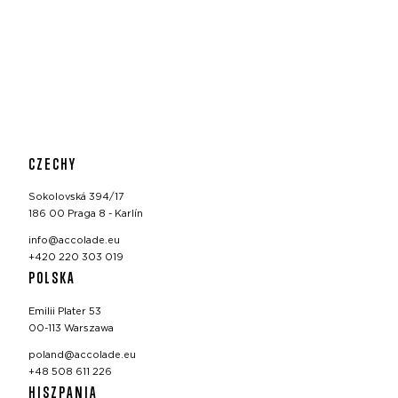
CZECHY
Sokolovská 394/17
186 00 Praga 8 - Karlín
info@accolade.eu
+420 220 303 019
POLSKA
Emilii Plater 53
00-113 Warszawa
poland@accolade.eu
+48 508 611 226
HISZPANIA