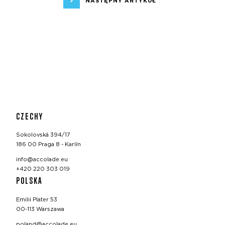
NASTĘPNY ARTYKUŁ
CZECHY
Sokolovská 394/17
186 00 Praga 8 - Karlín
info@accolade.eu
+420 220 303 019
POLSKA
Emilii Plater 53
00-113 Warszawa
poland@accolade.eu