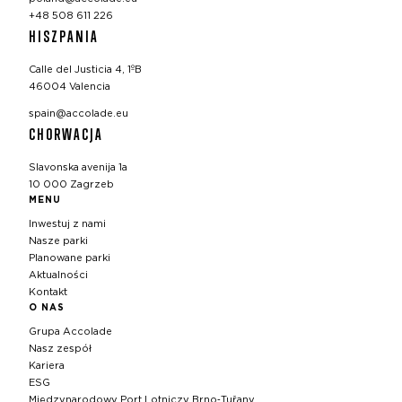
+48 508 611 226
HISZPANIA
Calle del Justicia 4, 1ºB
46004 Valencia
spain@accolade.eu
CHORWACJA
Slavonska avenija 1a
10 000 Zagrzeb
MENU
Inwestuj z nami
Nasze parki
Planowane parki
Aktualności
Kontakt
O NAS
Grupa Accolade
Nasz zespół
Kariera
ESG
Międzynarodowy Port Lotniczy Brno‑Tuřany