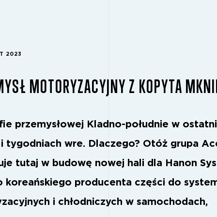
T 2023
MYSŁ MOTORYZACYJNY Z KOPYTA MKNI
fie przemysłowej Kladno-południe w ostatn
 i tygodniach wre. Dlaczego? Otóż grupa A
uje tutaj w budowę nowej hali dla Hanon Sy
 koreańskiego producenta części do syst
yzacyjnych i chłodniczych w samochodach,