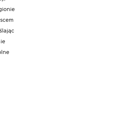
gionie
jscem
ślając
ie
olne