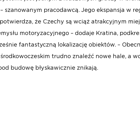
 – szanowanym pracodawcą. Jego ekspansja w re
potwierdza, że Czechy są wciąż atrakcyjnym mie
emysłu motoryzacyjnego – dodaje Kratina, podkre
eśnie fantastyczną lokalizację obiektów. – Obecn
 środkowoczeskim trudno znaleźć nowe hale, a w
 pod budowę błyskawicznie znikają.