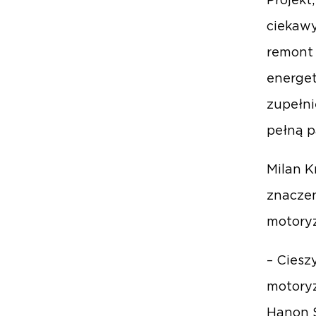
Projekt
ciekawy
remont 
energe
zupełni
pełną p
Milan K
znaczen
motory
– Ciesz
motory
Hanon S