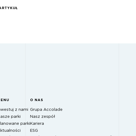
ARTYKUŁ
MENU
O NAS
nwestuj z nami
Grupa Accolade
asze parki
Nasz zespół
lanowane parki
Kariera
ktualności
ESG