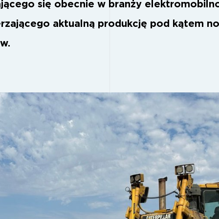
ającego się obecnie w branży elektromobiln
erzającego aktualną produkcję pod kątem n
ów.