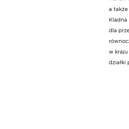
a także
Kladna 
dla prz
równocz
w kraju
działki