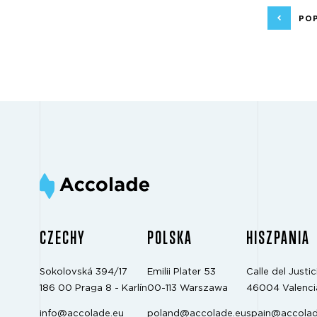
PO
CZECHY
POLSKA
HISZPANIA
Sokolovská 394/17
Emilii Plater 53
Calle del Justici
186 00 Praga 8 - Karlín
00-113 Warszawa
46004 Valenci
info@accolade.eu
poland@accolade.eu
spain@accolad