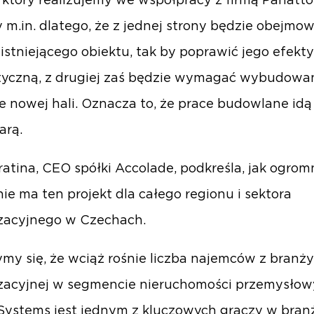
, który realizujemy we współpracy z firmą Panatton
 m.in. dlatego, że z jednej strony będzie obejmo
istniejącego obiektu, tak by poprawić jego efek
tyczną, z drugiej zaś będzie wymagać wybudowa
e nowej hali. Oznacza to, że prace budowlane idą 
arą.
ratina, CEO spółki Accolade, podkreśla, jak ogrom
ie ma ten projekt dla całego regionu i sektora
zacyjnego w Czechach.
ymy się, że wciąż rośnie liczba najemców z branży
zacyjnej w segmencie nieruchomości przemysłow
ystems jest jednym z kluczowych graczy w branż