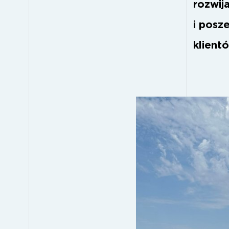
rozwij
i posz
klient