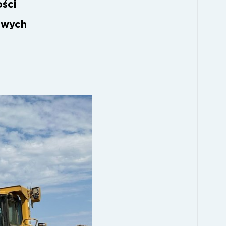
ości
owych