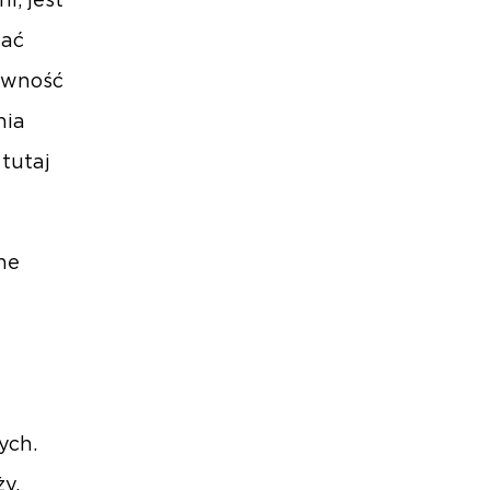
i, jest
wać
tywność
nia
tutaj
ne
ych.
y,