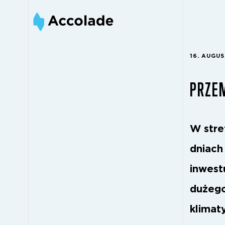
16. AUGUS
PRZE
W stre
dniach
inwest
dużego
klimat