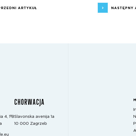
PRZEDNI ARTYKUŁ
NASTĘPNY 
CHORWACJA
I
N
a 4, 1ºB
Slavonska avenija 1a
P
a
10 000 Zagrzeb
A
e.eu