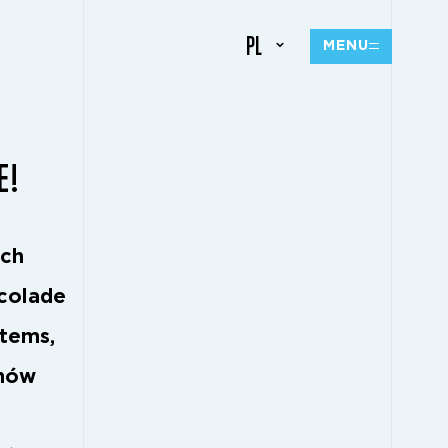
PL
MENU
E!
ich
ccolade
stems,
emów