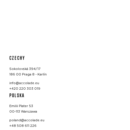
CZECHY
Sokolovská 394/17
186 00 Praga 8 - Karlín
info@accolade.eu
+420 220 303 019
POLSKA
Emilii Plater 53
00-113 Warszawa
poland@accolade.eu
+48 508 611 226