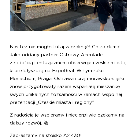
Nas też nie mogło tutaj zabraknąć! Co za duma!
Jako oddany partner Ostrawy Accolade
z radością i entuzjazmem obserwuje czeskie miasta,
które błyszczą na ExpoReal. W tym roku
Monachium, Praga, Ostrawa i kraj morawsko-śląski
znów przygotowały razem wspaniałą mieszankę
swych unikalnych tożsamości w ramach wspólnej
prezentacji „Czeskie miasta i regiony.”
Z radością je wspieramy i niecierpliwie czekamy na
dalszy rozwój. 🚀
Zapraszamy na stoisko A2.430!