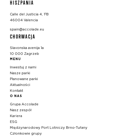
HISZPANIA
Calle del Justicia 4, 1ºB
46004 Valencia
spain@accolade.eu
CHORWACJA
Slavonska avenija 1a
10 000 Zagrzeb
MENU
Inwestuj z nami
Nasze parki
Planowane parki
Aktualności
Kontakt
O NAS
Grupa Accolade
Nasz zespół
Kariera
ESG
Międzynarodowy Port Lotniczy Brno‑Tuřany
Członkowie grupy