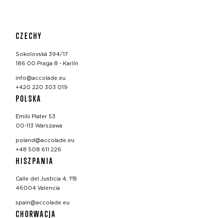
CZECHY
Sokolovská 394/17
186 00 Praga 8 - Karlín
info@accolade.eu
+420 220 303 019
POLSKA
Emilii Plater 53
00-113 Warszawa
poland@accolade.eu
+48 508 611 226
HISZPANIA
Calle del Justicia 4, 1ºB
46004 Valencia
spain@accolade.eu
CHORWACJA