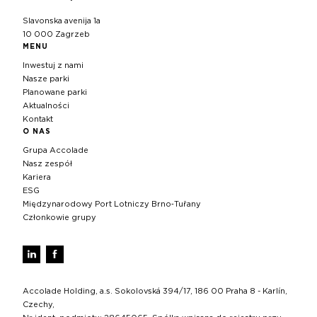
Slavonska avenija 1a
10 000 Zagrzeb
MENU
Inwestuj z nami
Nasze parki
Planowane parki
Aktualności
Kontakt
O NAS
Grupa Accolade
Nasz zespół
Kariera
ESG
Międzynarodowy Port Lotniczy Brno‑Tuřany
Członkowie grupy
Accolade Holding, a.s. Sokolovská 394/17, 186 00 Praha 8 - Karlín,
Czechy,