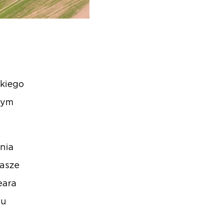
kiego
wym
nia
nasze
eara
ju