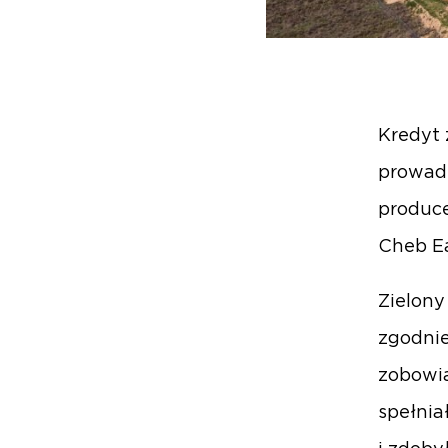
Kredyt 
prowad
produc
Cheb Ea
Zielony
zgodnie
zobowią
spełni