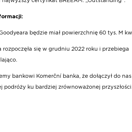
ł najwyższy certyfikat BREEAM: „Outstanding”.
formacji:
Goodyeara będzie miał powierzchnię 60 tys. M kw
rozpoczęła się w grudniu 2022 roku i przebiega
ająco.
emy bankowi Komerční banka, że dołączył do nas
j podróży ku bardziej zrównoważonej przyszłości