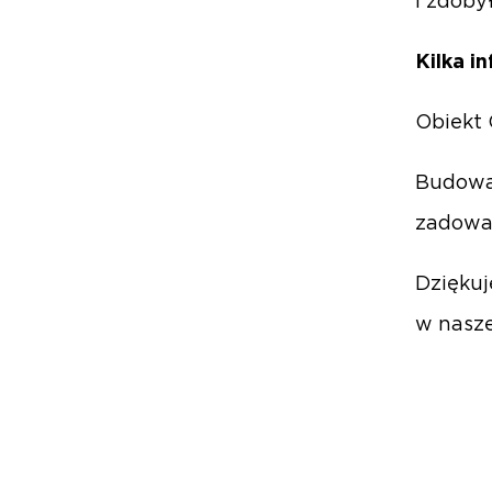
i zdoby
Kilka in
Obiekt 
Budowa 
zadowal
Dziękuj
w nasze