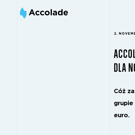
2. NOVEM
ACCOL
DLA 
Cóż za
grupie
euro.