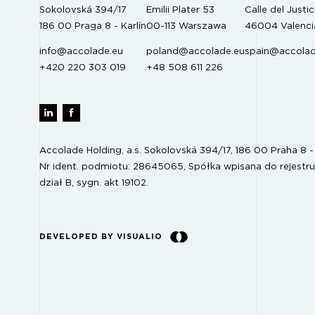
Sokolovská 394/17
Emilii Plater 53
Calle del Justici
186 00 Praga 8 - Karlín
00-113 Warszawa
46004 Valenci
info@accolade.eu
poland@accolade.eu
spain@accolad
+420 220 303 019
+48 508 611 226
Accolade Holding, a.s. Sokolovská 394/17, 186 00 Praha 8 - 
Nr ident. podmiotu: 28645065, Spółka wpisana do rejestru
dział B, sygn. akt 19102.
DEVELOPED BY VISUALIO