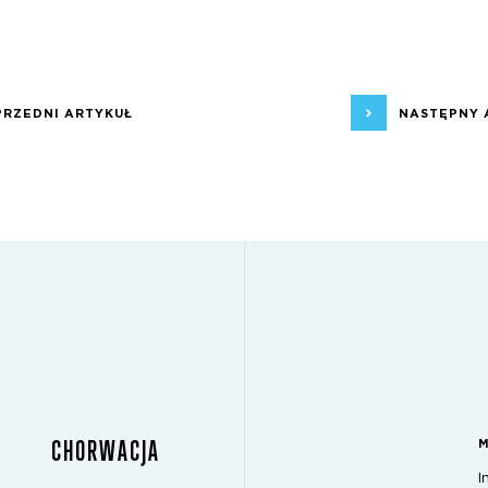
PRZEDNI ARTYKUŁ
NASTĘPNY 
CHORWACJA
I