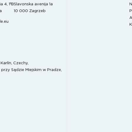
N
a 4, 1ºB
Slavonska avenija 1a
P
a
10 000 Zagrzeb
A
e.eu
K
Karlín, Czechy,
 przy Sądzie Miejskim w Pradze,