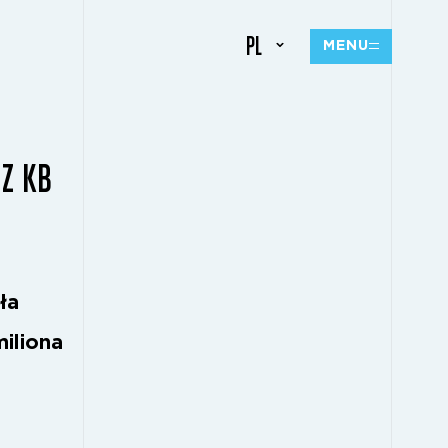
PL
MENU
Z KB
ła
iliona