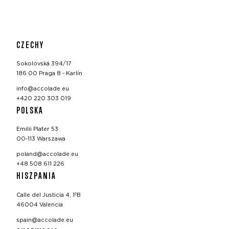
CZECHY
Sokolovská 394/17
186 00 Praga 8 - Karlín
info@accolade.eu
+420 220 303 019
POLSKA
Emilii Plater 53
00-113 Warszawa
poland@accolade.eu
+48 508 611 226
HISZPANIA
Calle del Justicia 4, 1ºB
46004 Valencia
spain@accolade.eu