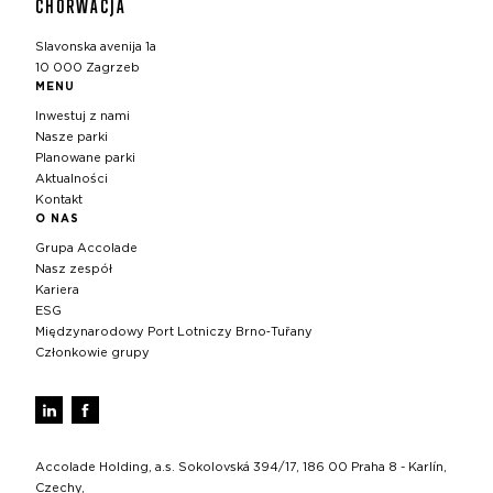
CHORWACJA
Slavonska avenija 1a
10 000 Zagrzeb
MENU
Inwestuj z nami
Nasze parki
Planowane parki
Aktualności
Kontakt
O NAS
Grupa Accolade
Nasz zespół
Kariera
ESG
Międzynarodowy Port Lotniczy Brno‑Tuřany
Członkowie grupy
Accolade Holding, a.s. Sokolovská 394/17, 186 00 Praha 8 - Karlín,
Czechy,