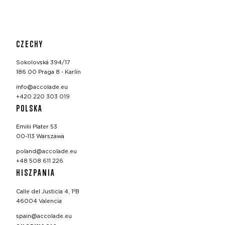
CZECHY
Sokolovská 394/17
186 00 Praga 8 - Karlín
info@accolade.eu
+420 220 303 019
POLSKA
Emilii Plater 53
00-113 Warszawa
poland@accolade.eu
+48 508 611 226
HISZPANIA
Calle del Justicia 4, 1ºB
46004 Valencia
spain@accolade.eu