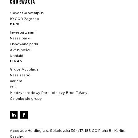
CHORWACJA
Slavonska avenija 1a
10 000 Zagrzeb
MENU
Inwestuj z nami
Nasze parki
Planowane parki
Aktualności
Kontakt
O NAS
Grupa Accolade
Nasz zespół
Kariera
ESG
Międzynarodowy Port Lotniczy Brno‑Tuřany
Członkowie grupy
Accolade Holding, a.s. Sokolovská 394/17, 186 00 Praha 8 - Karlín,
Czechy,