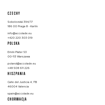
CZECHY
Sokolovská 394/17
186 00 Praga 8 - Karlín
info@accolade.eu
+420 220 303 019
POLSKA
Emilii Plater 53
00-113 Warszawa
poland@accolade.eu
+48 508 611 226
HISZPANIA
Calle del Justicia 4, 1ºB
46004 Valencia
spain@accolade.eu
CHORWACJA