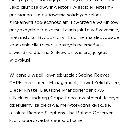
Jako długofalowy inwestor i właściciel jesteśmy
przekonani, że budowanie solidnych relacji
z lokalnymi społecznościami i tworzenie warunków
przyjaznych dla biznesu, takich jak te w Szczecinie,
Białymstoku, Bydgoszczy i Lublinie ma decydujące
znaczenie dla rozwoju naszych najemców –
stwierdziła Joanna Sinkiewicz
, zabierając głos
w dyskusji.
W panelu wzięli również udział:
Sabina Reeves
CBRE
Investment Management,
Pawel Zelich
Noerr
,
Dieter Knittel
Deutsche Pfandbriefbank AG
i
Nicklas Lindberg
Grupa Echo Investment
, którym
dziękujemy za ciekawą, merytoryczną dyskusję,
a także
Richard Stephens
The Poland Observer
,
który poprowadził całe spotkanie.