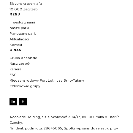
Slavonska avenija 1a
10 000 Zagrzeb
MENU
Inwestuj z nami
Nasze parki
Planowane parki
Aktualności
Kontakt
O NAS
Grupa Accolade
Nasz zespół
Kariera
ESG
Międzynarodowy Port Lotniczy Brno‑Tuřany
Członkowie grupy
Accolade Holding, a.s. Sokolovská 394/17, 186 00 Praha 8 - Karlín,
Czechy,
Nr ident. podmiotu: 28645065, Spółka wpisana do rejestru przy