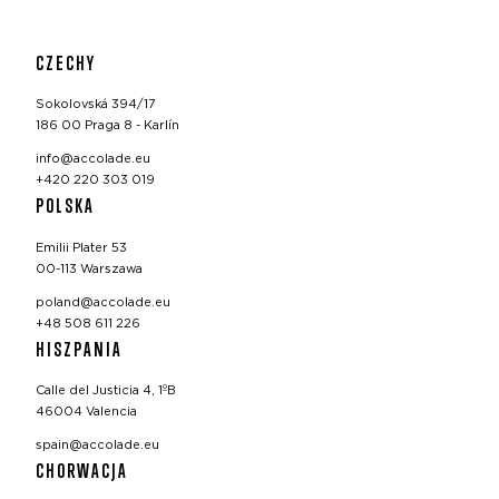
CZECHY
Sokolovská 394/17
186 00 Praga 8 - Karlín
info@accolade.eu
+420 220 303 019
POLSKA
Emilii Plater 53
00-113 Warszawa
poland@accolade.eu
+48 508 611 226
HISZPANIA
Calle del Justicia 4, 1ºB
46004 Valencia
spain@accolade.eu
CHORWACJA