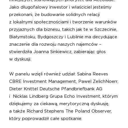
Jako długofalowy inwestor i właściciel jesteśmy
przekonani, że budowanie solidnych relacji
z lokalnymi społecznościami i tworzenie warunków
przyjaznych dla biznesu, takich jak te w Szczecinie,
Białymstoku, Bydgoszczy i Lublinie ma decydujące
znaczenie dla rozwoju naszych najemców –
stwierdziła Joanna Sinkiewicz
, zabierając głos
w dyskusji.
W panelu wzięli również udział:
Sabina Reeves
CBRE
Investment Management,
Pawel Zelich
Noerr
,
Dieter Knittel
Deutsche Pfandbriefbank AG
i
Nicklas Lindberg
Grupa Echo Investment
, którym
dziękujemy za ciekawą, merytoryczną dyskusję,
a także
Richard Stephens
The Poland Observer
,
który poprowadził całe spotkanie.