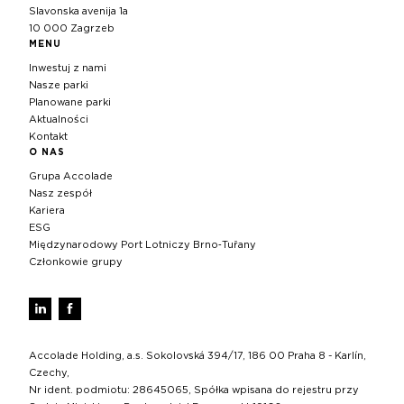
Slavonska avenija 1a
10 000 Zagrzeb
MENU
Inwestuj z nami
Nasze parki
Planowane parki
Aktualności
Kontakt
O NAS
Grupa Accolade
Nasz zespół
Kariera
ESG
Międzynarodowy Port Lotniczy Brno‑Tuřany
Członkowie grupy
Accolade Holding, a.s. Sokolovská 394/17, 186 00 Praha 8 - Karlín,
Czechy,
Nr ident. podmiotu: 28645065, Spółka wpisana do rejestru przy