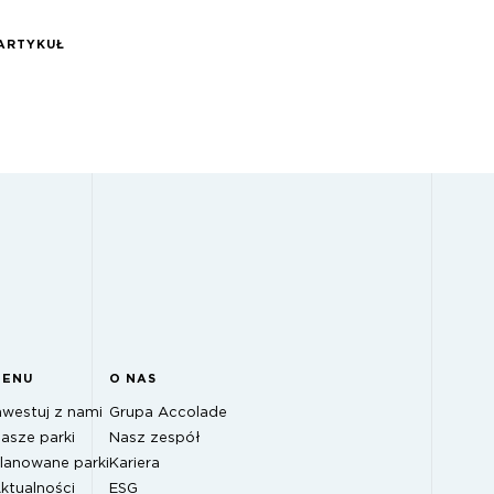
ARTYKUŁ
MENU
O NAS
nwestuj z nami
Grupa Accolade
asze parki
Nasz zespół
lanowane parki
Kariera
ktualności
ESG