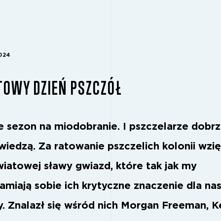
024
TOWY DZIEŃ PSZCZÓŁ
e sezon na miodobranie. I pszczelarze dobr
wiedzą. Za ratowanie pszczelich kolonii wzię
światowej sławy gwiazd, które tak jak my
amiają sobie ich krytyczne znaczenie dla nas
y. Znalazł się wśród nich Morgan Freeman, K