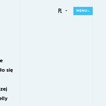
PL
MENU
ze
ło się
zej
elly