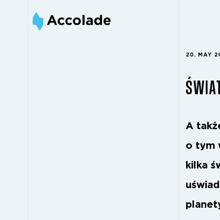
20. MAY 2
ŚWIA
A takż
o tym 
kilka 
uświad
planet