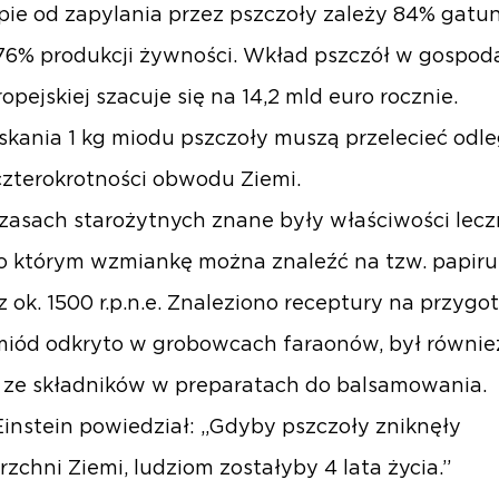
ie od zapylania przez pszczoły zależy 84% gat
i 76% produkcji żywności. Wkład pszczół w gospod
opejskiej szacuje się na 14,2 mld euro rocznie.
skania 1 kg miodu pszczoły muszą przelecieć odle
zterokrotności obwodu Ziemi.
zasach starożytnych znane były właściwości lecz
o którym wzmiankę można znaleźć na tzw. papiru
z ok. 1500 r.p.n.e. Znaleziono receptury na przyg
miód odkryto w grobowcach faraonów, był równie
ze składników w preparatach do balsamowania.
Einstein powiedział: „Gdyby pszczoły zniknęły
rzchni Ziemi, ludziom zostałyby 4 lata życia.”