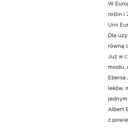
W Europ
roślin 
Unii Eur
Dla uzy
równą c
Już w c
miodu, 
Ebersa 
leków, 
jednym 
Albert 
z powie