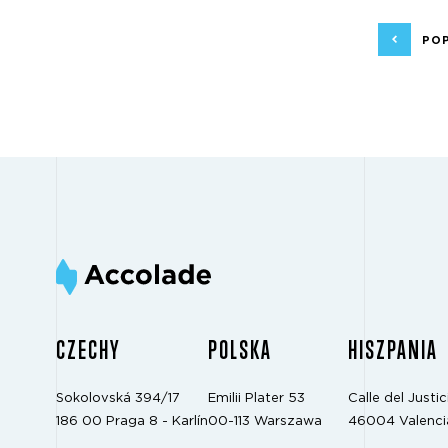
PO
CZECHY
POLSKA
HISZPANIA
Sokolovská 394/17
Emilii Plater 53
Calle del Justici
186 00 Praga 8 - Karlín
00-113 Warszawa
46004 Valenci