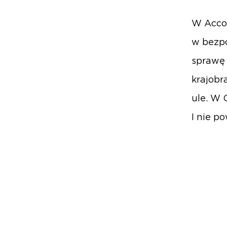
W Acco
w bezpo
sprawę 
krajobr
ule. W 
I nie p