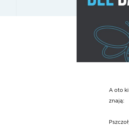
A oto k
znają:
Pszczoł