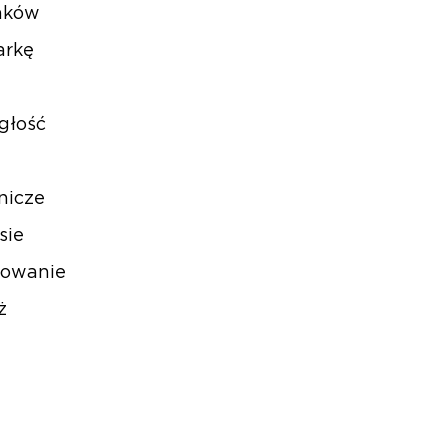
unków
arkę
głość
nicze
sie
otowanie
ż