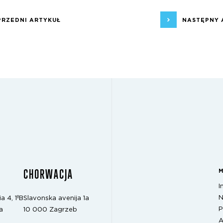
PRZEDNI ARTYKUŁ
NASTĘPNY 
CHORWACJA
I
N
a 4, 1ºB
Slavonska avenija 1a
P
a
10 000 Zagrzeb
A