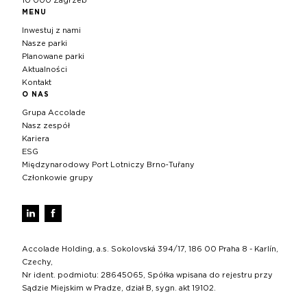
10 000 Zagrzeb
MENU
Inwestuj z nami
Nasze parki
Planowane parki
Aktualności
Kontakt
O NAS
Grupa Accolade
Nasz zespół
Kariera
ESG
Międzynarodowy Port Lotniczy Brno‑Tuřany
Członkowie grupy
Accolade Holding, a.s. Sokolovská 394/17, 186 00 Praha 8 - Karlín,
Czechy,
Nr ident. podmiotu: 28645065, Spółka wpisana do rejestru przy
Sądzie Miejskim w Pradze, dział B, sygn. akt 19102.