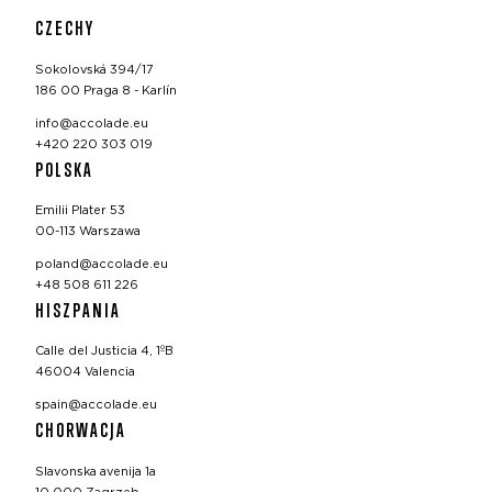
CZECHY
Sokolovská 394/17
186 00 Praga 8 - Karlín
info@accolade.eu
+420 220 303 019
POLSKA
Emilii Plater 53
00-113 Warszawa
poland@accolade.eu
+48 508 611 226
HISZPANIA
Calle del Justicia 4, 1ºB
46004 Valencia
spain@accolade.eu
CHORWACJA
Slavonska avenija 1a