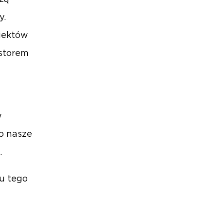
y.
iektów
estorem
w
wo nasze
.
u tego