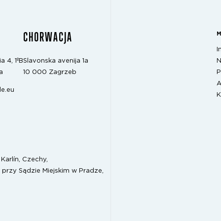
CHORWACJA
I
N
a 4, 1ºB
Slavonska avenija 1a
P
a
10 000 Zagrzeb
A
e.eu
K
Karlín, Czechy,
 przy Sądzie Miejskim w Pradze,