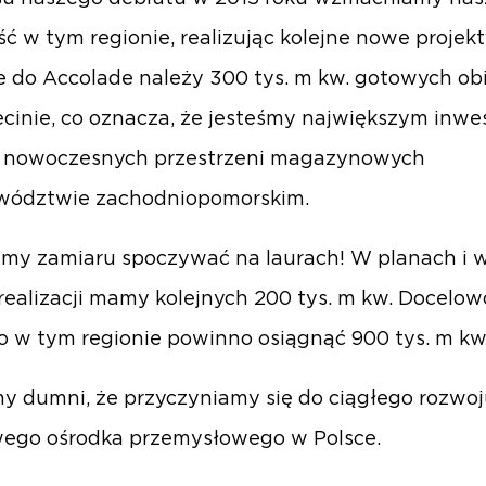
ć w tym regionie, realizując kolejne nowe projekt
 do Accolade należy 300 tys. m kw. gotowych ob
cinie, co oznacza, że jesteśmy największym inw
u nowoczesnych przestrzeni magazynowych
wództwie zachodniopomorskim.
amy zamiaru spoczywać na laurach! W planach i 
 realizacji mamy kolejnych 200 tys. m kw. Docelo
io w tym regionie powinno osiągnąć 900 tys. m kw
y dumni, że przyczyniamy się do ciągłego rozwoj
wego ośrodka przemysłowego w Polsce.