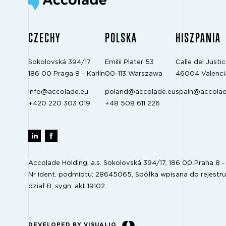
CZECHY
POLSKA
HISZPANIA
Sokolovská 394/17
Emilii Plater 53
Calle del Justici
186 00 Praga 8 - Karlín
00-113 Warszawa
46004 Valenci
info@accolade.eu
poland@accolade.eu
spain@accolad
+420 220 303 019
+48 508 611 226
Accolade Holding, a.s. Sokolovská 394/17, 186 00 Praha 8 - 
Nr ident. podmiotu: 28645065, Spółka wpisana do rejestru
dział B, sygn. akt 19102.
DEVELOPED BY VISUALIO