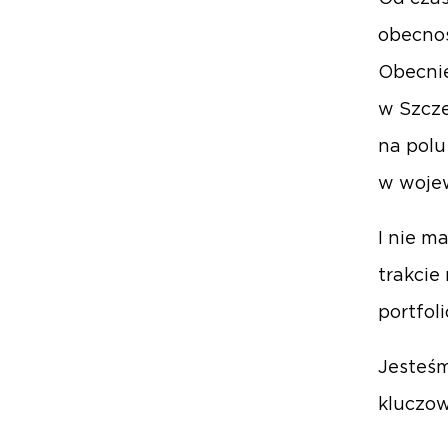
obecnoś
Obecnie
w Szcze
na pol
w woje
I nie m
trakcie
portfol
Jesteśm
kluczo