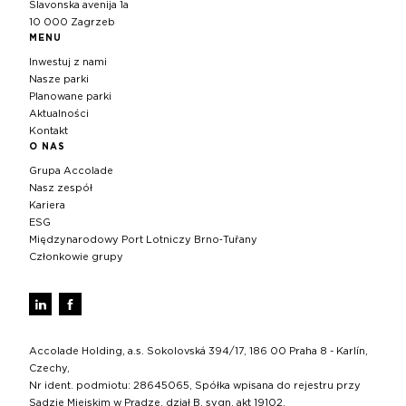
Slavonska avenija 1a
10 000 Zagrzeb
MENU
Inwestuj z nami
Nasze parki
Planowane parki
Aktualności
Kontakt
O NAS
Grupa Accolade
Nasz zespół
Kariera
ESG
Międzynarodowy Port Lotniczy Brno‑Tuřany
Członkowie grupy
Accolade Holding, a.s. Sokolovská 394/17, 186 00 Praha 8 - Karlín,
Czechy,
Nr ident. podmiotu: 28645065, Spółka wpisana do rejestru przy
Sądzie Miejskim w Pradze, dział B, sygn. akt 19102.