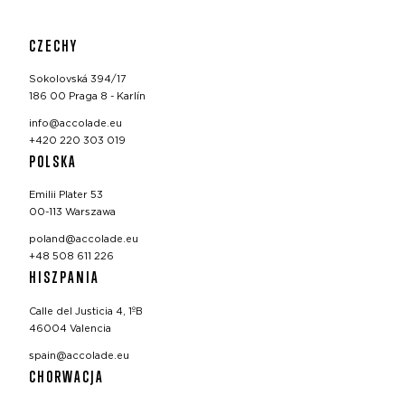
CZECHY
Sokolovská 394/17
186 00 Praga 8 - Karlín
info@accolade.eu
+420 220 303 019
POLSKA
Emilii Plater 53
00-113 Warszawa
poland@accolade.eu
+48 508 611 226
HISZPANIA
Calle del Justicia 4, 1ºB
46004 Valencia
spain@accolade.eu
CHORWACJA