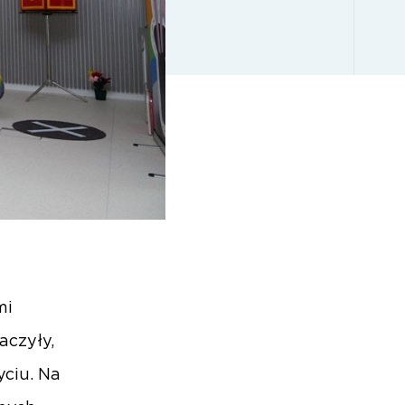
mi
aczyły,
ciu. Na