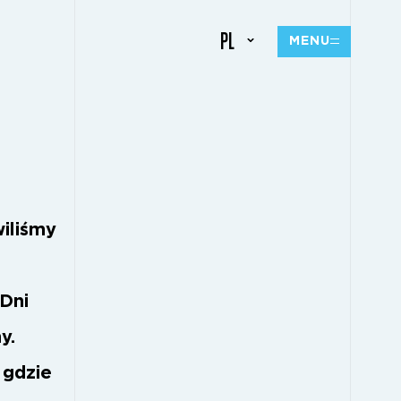
PL
MENU
iliśmy
 Dni
y.
 gdzie