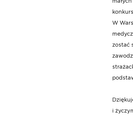
małych 
konkurs
W Warsz
medyczn
zostać 
zawodzi
strażac
podstaw
Dziękuj
i życzy