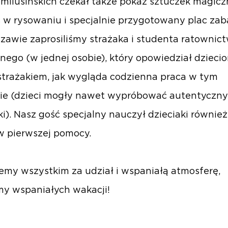
milusińskich czekał także pokaz sztuczek magicz
 w rysowaniu i specjalnie przygotowany plac zab
awie zaprosiliśmy strażaka i studenta ratownic
ego (w jednej osobie), który opowiedział dziecio
strażakiem, jak wygląda codzienna praca w tym
e (dzieci mogły nawet wypróbować autentyczny
ki). Nasz gość specjalny nauczył dzieciaki również
 pierwszej pomocy.
emy wszystkim za udział i wspaniałą atmosferę,
my wspaniałych wakacji!