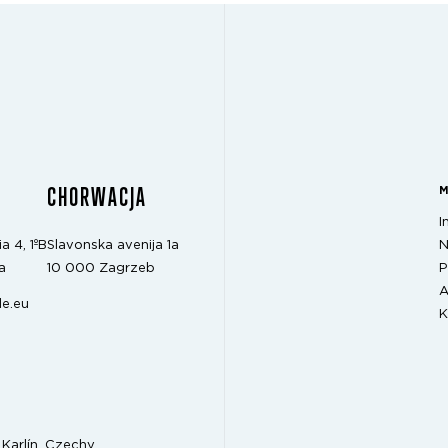
CHORWACJA
I
N
a 4, 1ºB
Slavonska avenija 1a
P
a
10 000 Zagrzeb
A
e.eu
K
Karlín, Czechy,