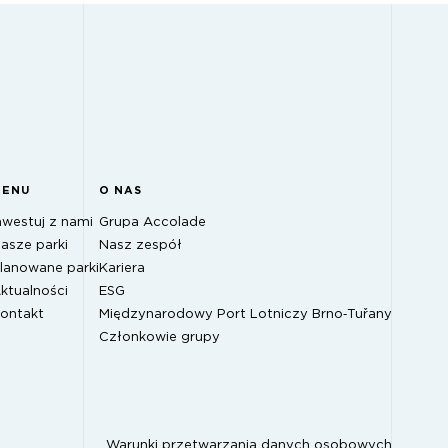
MENU
O NAS
nwestuj z nami
Grupa Accolade
asze parki
Nasz zespół
lanowane parki
Kariera
ktualności
ESG
ontakt
Międzynarodowy Port Lotniczy Brno‑Tuřany
Członkowie grupy
Warunki przetwarzania danych osobowych