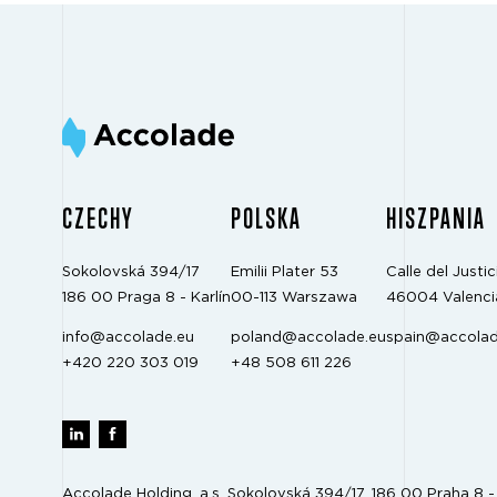
CZECHY
POLSKA
HISZPANIA
Sokolovská 394/17
Emilii Plater 53
Calle del Justici
186 00 Praga 8 - Karlín
00-113 Warszawa
46004 Valenci
info@accolade.eu
poland@accolade.eu
spain@accolad
+420 220 303 019
+48 508 611 226
Accolade Holding, a.s. Sokolovská 394/17, 186 00 Praha 8 - 