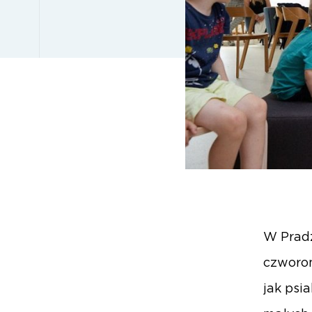
W Pradz
czworon
jak psi