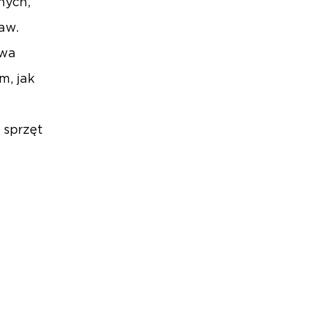
nych,
aw.
twa
m, jak
 sprzęt