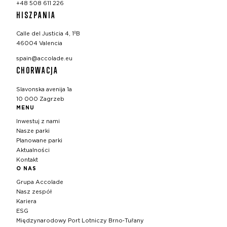
+48 508 611 226
HISZPANIA
Calle del Justicia 4, 1ºB
46004 Valencia
spain@accolade.eu
CHORWACJA
Slavonska avenija 1a
10 000 Zagrzeb
MENU
Inwestuj z nami
Nasze parki
Planowane parki
Aktualności
Kontakt
O NAS
Grupa Accolade
Nasz zespół
Kariera
ESG
Międzynarodowy Port Lotniczy Brno‑Tuřany