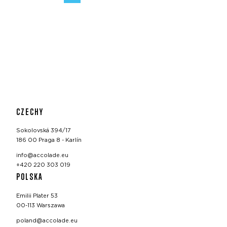
CZECHY
Sokolovská 394/17
186 00 Praga 8 - Karlín
info@accolade.eu
+420 220 303 019
POLSKA
Emilii Plater 53
00-113 Warszawa
poland@accolade.eu