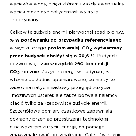
wycieków wody, dzięki któremu każdy ewentualny
wyciek może być natychmiast wykryty
i zatrzymany.
Całkowite zużycie energii pierwotnej spadło o
17,5
% w porównaniu do przypadku referencyjnego
,
w wyniku czego
poziom emisji CO
wytwarzany
2
przez budynek obniżył się o 30,6 %
. Budynek
pozwoli więc
zaoszczędzić 290 ton emisji
CO
rocznie
. Zużycie energii w budynku jest
2
wtórnie dokładnie opomiarowane, co nie tylko
zapewnia natychmiastowy przegląd zużycia
i możliwych usterek ale także pozwala najemcy
płacić tylko za rzeczywiste zużycie energii.
Szczegółowe pomiary cząstkowe zapewniają
dokładny przegląd przestrzeni i technologii
o najwyższym zużyciu energii, co pomaga
zmaksymalizować optymalizację. Cale oświetlenie