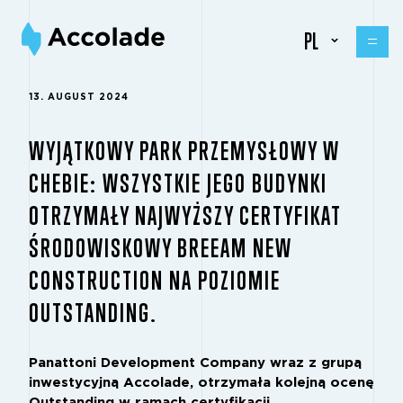
PL
13. AUGUST 2024
WYJĄTKOWY PARK PRZEMYSŁOWY W
CHEBIE: WSZYSTKIE JEGO BUDYNKI
OTRZYMAŁY NAJWYŻSZY CERTYFIKAT
ŚRODOWISKOWY BREEAM NEW
CONSTRUCTION NA POZIOMIE
OUTSTANDING.
Panattoni Development Company wraz z grupą
inwestycyjną Accolade, otrzymała kolejną ocenę
Outstanding w ramach certyfikacji