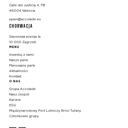
Calle del Justicia 4, 1ºB
46004 Valencia
spain@accolade.eu
CHORWACJA
Slavonska avenija 1a
10 000 Zagrzeb
MENU
Inwestuj z nami
Nasze parki
Planowane parki
Aktualności
Kontakt
O NAS
Grupa Accolade
Nasz zespół
Kariera
ESG
Międzynarodowy Port Lotniczy Brno‑Tuřany
Członkowie grupy