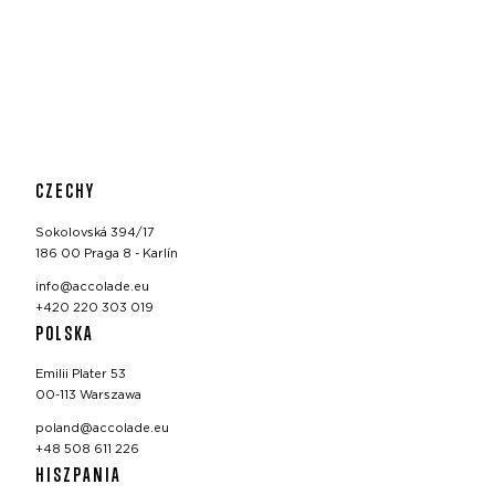
CZECHY
Sokolovská 394/17
186 00 Praga 8 - Karlín
info@accolade.eu
+420 220 303 019
POLSKA
Emilii Plater 53
00-113 Warszawa
poland@accolade.eu
+48 508 611 226
HISZPANIA