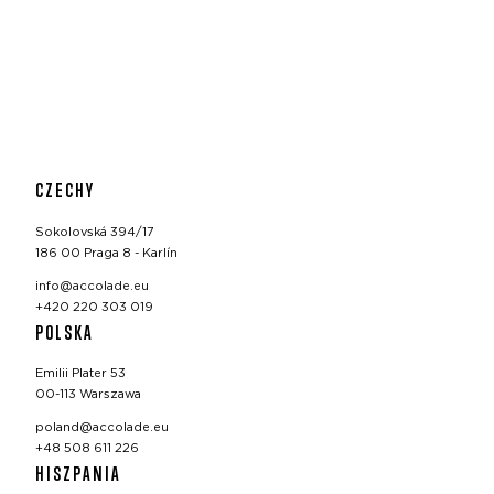
CZECHY
Sokolovská 394/17
186 00 Praga 8 - Karlín
info@accolade.eu
+420 220 303 019
POLSKA
Emilii Plater 53
00-113 Warszawa
poland@accolade.eu
+48 508 611 226
HISZPANIA