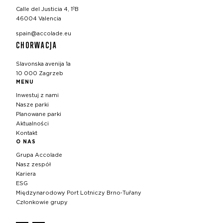
Calle del Justicia 4, 1ºB
46004 Valencia
spain@accolade.eu
CHORWACJA
Slavonska avenija 1a
10 000 Zagrzeb
MENU
Inwestuj z nami
Nasze parki
Planowane parki
Aktualności
Kontakt
O NAS
Grupa Accolade
Nasz zespół
Kariera
ESG
Międzynarodowy Port Lotniczy Brno‑Tuřany
Członkowie grupy