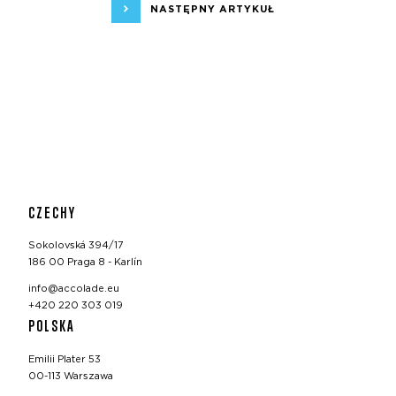
NASTĘPNY ARTYKUŁ
CZECHY
Sokolovská 394/17
186 00 Praga 8 - Karlín
info@accolade.eu
+420 220 303 019
POLSKA
Emilii Plater 53
00-113 Warszawa