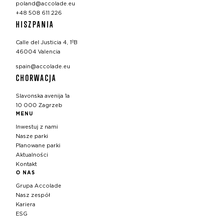
poland@accolade.eu
+48 508 611 226
HISZPANIA
Calle del Justicia 4, 1ºB
46004 Valencia
spain@accolade.eu
CHORWACJA
Slavonska avenija 1a
10 000 Zagrzeb
MENU
Inwestuj z nami
Nasze parki
Planowane parki
Aktualności
Kontakt
O NAS
Grupa Accolade
Nasz zespół
Kariera
ESG