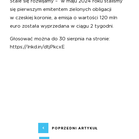
Stale się rozwijamy – w maju 2024 roku staliśmy
się pierwszym emitentem zielonych obligacji
w czeskiej koronie, a emisja o wartości 120 mln
euro została wyprzedana w ciągu 2 tygodni.
Głosować można do 30 sierpnia na stronie:
https://lnkd.in/dtjPkcxE
POPRZEDNI ARTYKUŁ