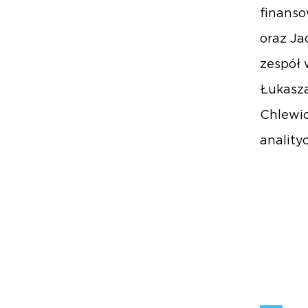
finanso
oraz Ja
zespół 
Łukasza
Chlewic
anality