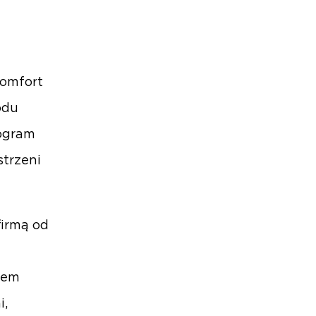
komfort
odu
rogram
strzeni
firmą od
iem
i,