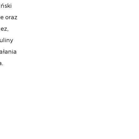
iński
ze oraz
ez,
uliny
iałania
a.