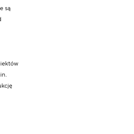
e są
d
biektów
in.
ukcję