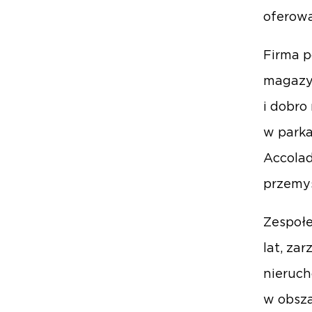
oferow
Firma p
magazyn
i dobro
w parka
Accolad
przemy
Zespołe
lat, za
nieruch
w obsza