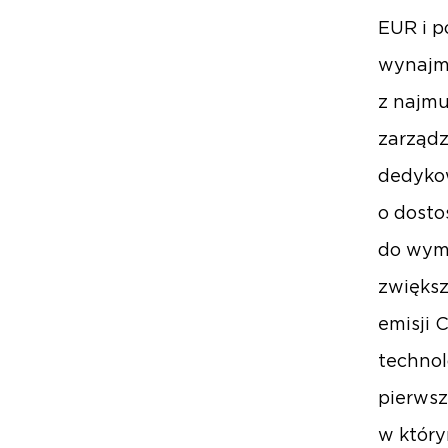
EUR i p
wynajm
z najmu
zarządz
dedyko
o dosto
do wymo
zwiększ
emisji 
technol
pierwsz
w któr