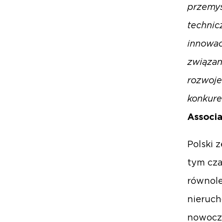
przemys
technic
innowac
związan
rozwoj
konkure
Associ
Polski 
tym cza
równole
nieruch
nowocze