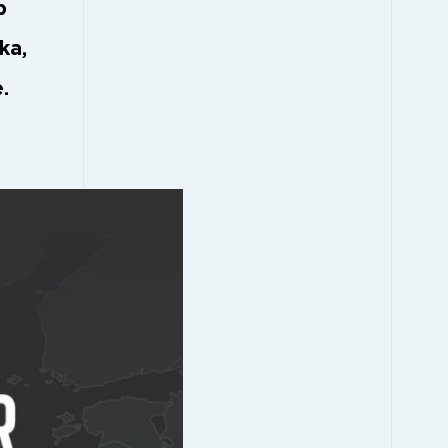
b
ka,
.