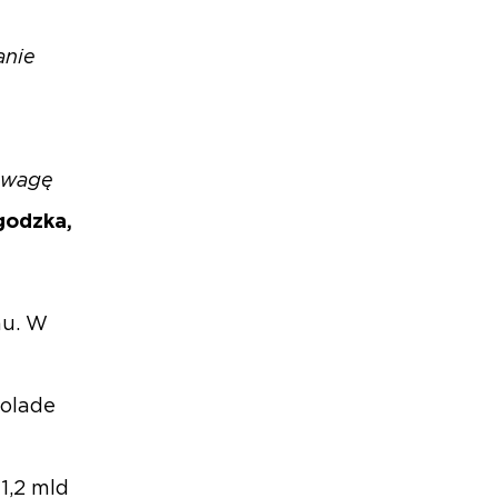
anie
zewagę
godzka,
mu. W
colade
1,2 mld