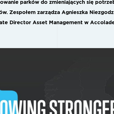
owanie parków do zmieniających się potrze
dów. Zespołem zarządza Agnieszka Niezgodz
ate Director Asset Management w Accolade