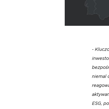
-
Klucz
inwesto
bezpośr
niemal 
reagowa
aktywam
ESG, po