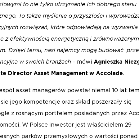
łowymi to nie tylko utrzymanie ich dobrego stanu
znego. To także myślenie o przyszłości i wprowadz
yjnych rozwiązań, które odpowiadają na wyzwania
e z efektywnością energetyczną i zrównoważonym
em. Dzięki temu, nasi najemcy mogą budować pr
ncyjna w swoich branżach
– mówi
Agnieszka Niez
ate Director Asset Management w Accolade
.
zespół asset managerów powstał niemal 10 lat te
sie jego kompetencje oraz skład poszerzały się
gle z rosnącym portfelem posiadanych przez Ac
omości. W Polsce inwestor jest właścicielem 29
snych parków przemysłowych o wartości ponad 