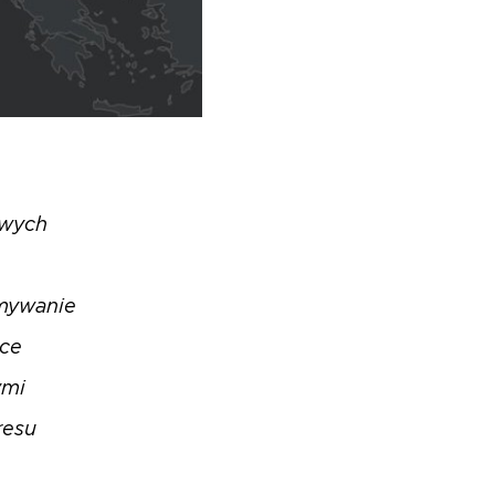
owych
ymywanie
ące
ymi
resu