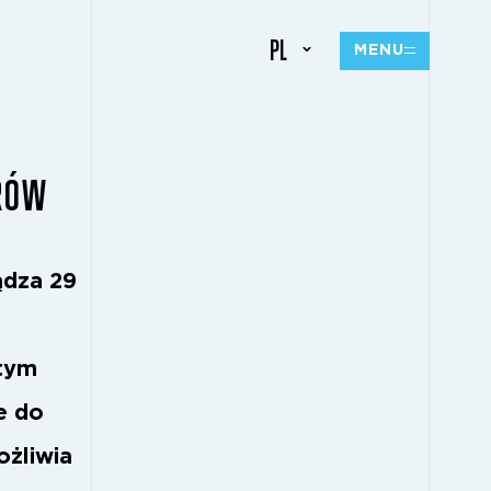
PL
MENU
ERÓW
ądza 29
 tym
e do
ożliwia