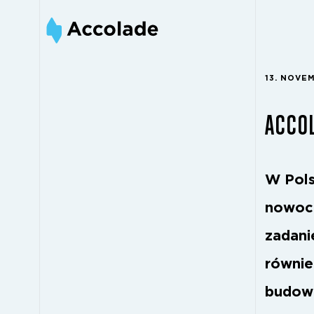
13. NOVE
ACCO
W Pols
nowoc
zadani
równie
budowa