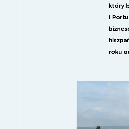
który 
i Port
biznes
hiszpa
roku o