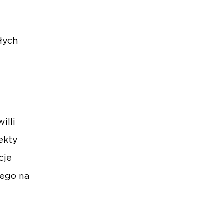
łych
illi
ekty
cje
tego na