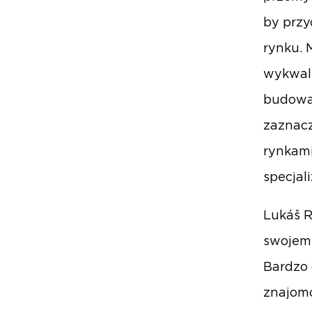
by przy
rynku. 
wykwali
budowan
zaznacz
rynkami
specjal
Lukáš R
swojemu
Bardzo 
znajomo