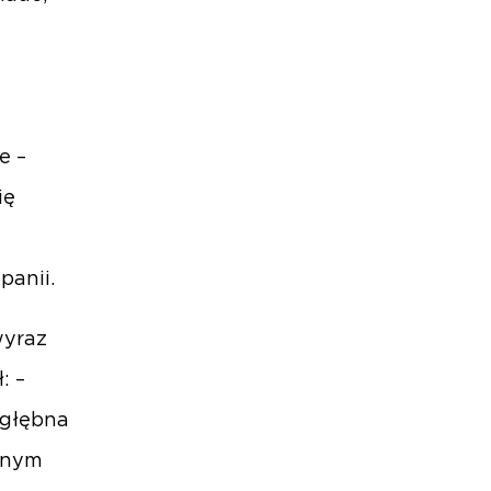
e –
ię
panii.
wyraz
: –
ogłębna
cznym