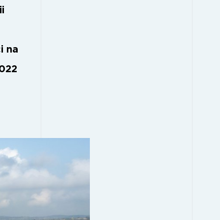
i
i na
2022