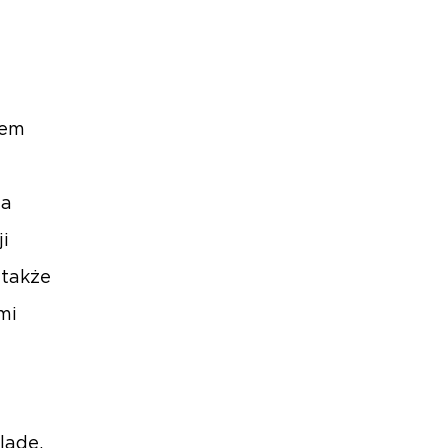
iem
za
i
 także
mi
lade,