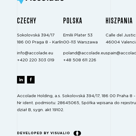
CZECHY
POLSKA
HISZPANIA
Sokolovská 394/17
Emilii Plater 53
Calle del Justici
186 00 Praga 8 - Karlín
00-113 Warszawa
46004 Valenci
info@accolade.eu
poland@accolade.eu
spain@accolad
+420 220 303 019
+48 508 611 226
Accolade Holding, a.s. Sokolovská 394/17, 186 00 Praha 8 - 
Nr ident. podmiotu: 28645065, Spółka wpisana do rejestru
dział B, sygn. akt 19102.
DEVELOPED BY VISUALIO