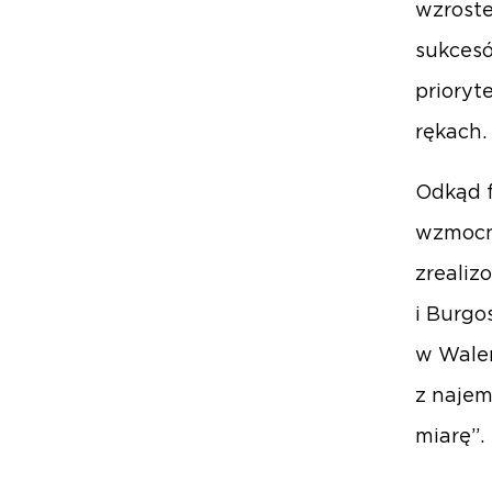
wzroste
sukcesó
prioryt
rękach.
Odkąd f
wzmocni
zrealiz
i Burgo
w Walen
z najem
miarę”.