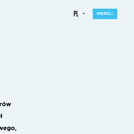
PL
MENU
orów
ł
owego,