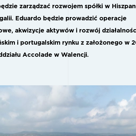
będzie zarządzać rozwojem spółki w Hiszpani
ugalii. Eduardo będzie prowadzić operacje
owe, akwizycje aktywów i rozwój działalnośc
ńskim i portugalskim rynku z założonego w 
ddziału Accolade w Walencji.