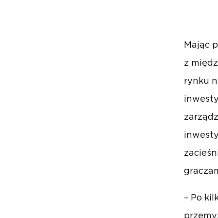
Mając p
z międ
rynku n
inwesty
zarządz
inwesty
zacieśn
graczam
– Po ki
przemys