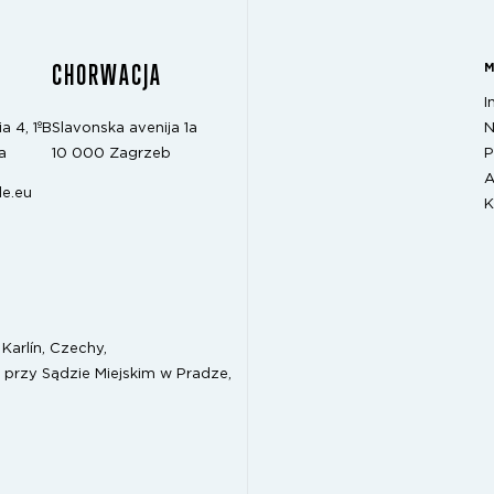
CHORWACJA
I
N
a 4, 1ºB
Slavonska avenija 1a
P
a
10 000 Zagrzeb
A
e.eu
K
Karlín, Czechy,
 przy Sądzie Miejskim w Pradze,