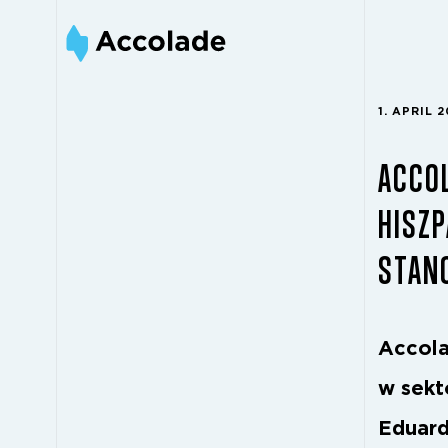
1. APRIL 
ACCO
HISZP
STAN
Accola
w sekt
Eduard