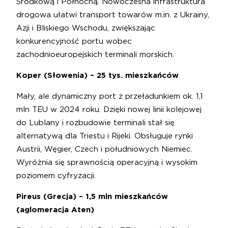
Środkową i Północną. Nowoczesna infrastruktura
drogowa ułatwi transport towarów m.in. z Ukrainy,
Azji i Bliskiego Wschodu, zwiększając
konkurencyjność portu wobec
zachodnioeuropejskich terminali morskich.
Koper (Słowenia) – 25 tys. mieszkańców
Mały, ale dynamiczny port z przeładunkiem ok. 1,1
mln TEU w 2024 roku. Dzięki nowej linii kolejowej
do Lublany i rozbudowie terminali stał się
alternatywą dla Triestu i Rijeki. Obsługuje rynki
Austrii, Węgier, Czech i południowych Niemiec.
Wyróżnia się sprawnością operacyjną i wysokim
poziomem cyfryzacji.
Pireus (Grecja) – 1,5 mln mieszkańców
(aglomeracja Aten)