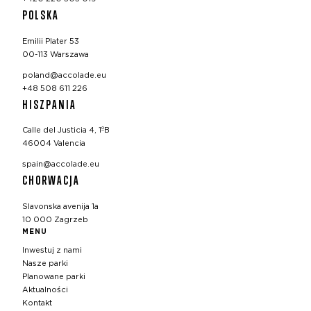
POLSKA
Emilii Plater 53
00-113 Warszawa
poland@accolade.eu
+48 508 611 226
HISZPANIA
Calle del Justicia 4, 1ºB
46004 Valencia
spain@accolade.eu
CHORWACJA
Slavonska avenija 1a
10 000 Zagrzeb
MENU
Inwestuj z nami
Nasze parki
Planowane parki
Aktualności
Kontakt