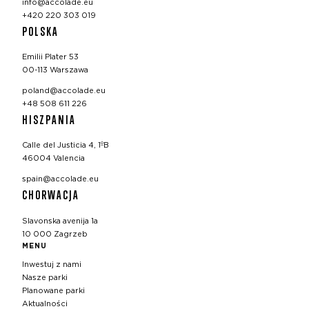
info@accolade.eu
+420 220 303 019
POLSKA
Emilii Plater 53
00-113 Warszawa
poland@accolade.eu
+48 508 611 226
HISZPANIA
Calle del Justicia 4, 1ºB
46004 Valencia
spain@accolade.eu
CHORWACJA
Slavonska avenija 1a
10 000 Zagrzeb
MENU
Inwestuj z nami
Nasze parki
Planowane parki
Aktualności