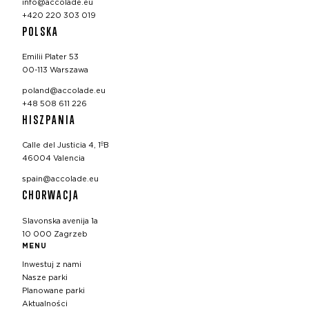
info@accolade.eu
+420 220 303 019
POLSKA
Emilii Plater 53
00-113 Warszawa
poland@accolade.eu
+48 508 611 226
HISZPANIA
Calle del Justicia 4, 1ºB
46004 Valencia
spain@accolade.eu
CHORWACJA
Slavonska avenija 1a
10 000 Zagrzeb
MENU
Inwestuj z nami
Nasze parki
Planowane parki
Aktualności