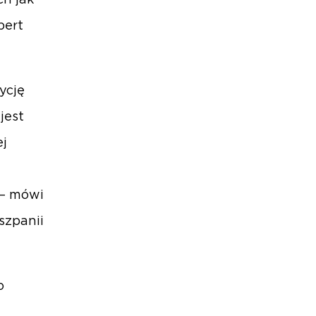
h jak
bert
ycję
jest
ej
 – mówi
szpanii
o