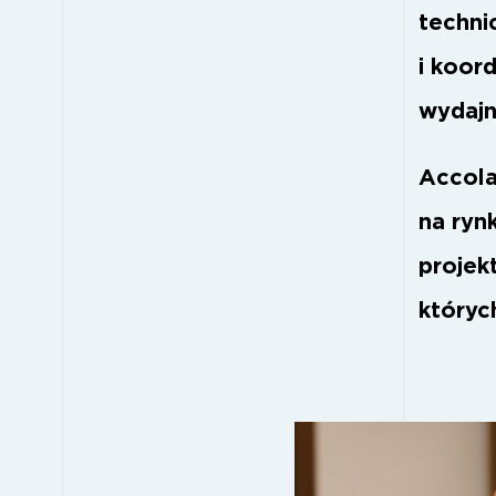
techni
i koor
wydajn
Accola
na rynk
projek
których