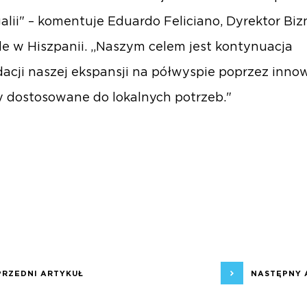
galii" – komentuje Eduardo Feliciano, Dyrektor Bi
e w Hiszpanii. „Naszym celem jest kontynuacja
dacji naszej ekspansji na półwyspie poprzez inno
y dostosowane do lokalnych potrzeb."
PRZEDNI ARTYKUŁ
NASTĘPNY 