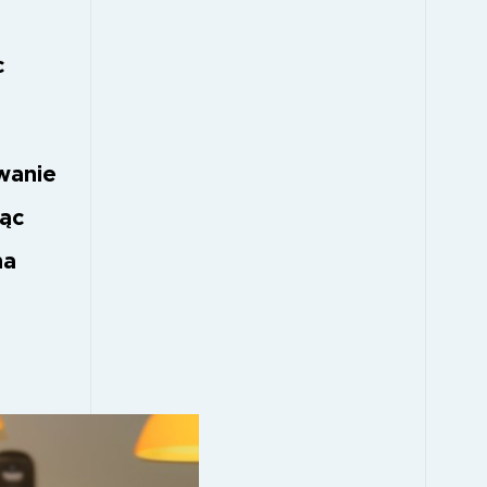
c
wanie
jąc
na