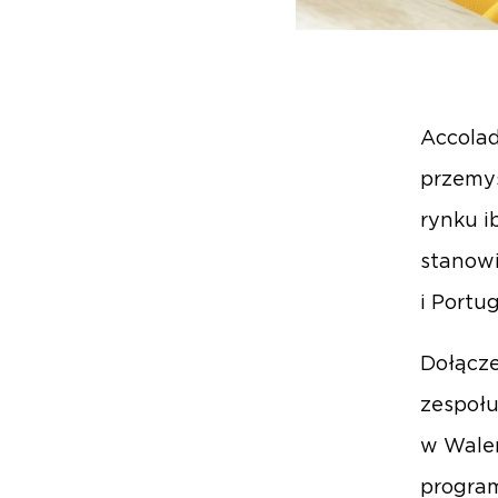
Accolad
przemys
rynku i
stanowi
i Portug
Dołącze
zespołu
w Walen
program