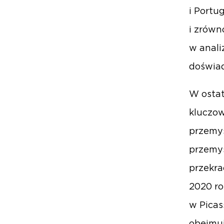
i Portu
i zrówn
w anali
doświa
W ostat
kluczow
przemys
przemys
przekra
2020 ro
w Picass