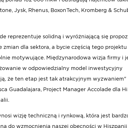
ą ponad 102 000 mkw i obsługują najemców takic
tone, Jysk, Rhenus, BoxonTech, Kromberg & Schu
de reprezentuje solidną i wyróżniającą się propoz
e zmian dla sektora, a bycie częścią tego projektu 
lnie motywujące. Międzynarodowa wizja firmy i j
żowanie w odpowiedzialny model inwestycyjny
ją, że ten etap jest tak atrakcyjnym wyzwaniem"
sca Guadalajara, Project Manager Accolade dla Hi
alii.
wnosi wizję techniczną i rynkową, która jest bardz
na do wzmocnienia naszej obecności w Hiszpanii