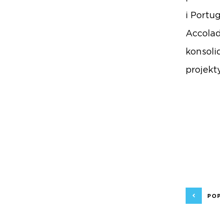
i Portu
Accolad
konsoli
projekt
PO