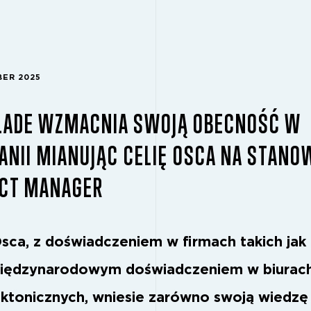
BER 2025
LADE WZMACNIA SWOJĄ OBECNOŚĆ W
ANII MIANUJĄC CELIĘ OSCA NA STANO
ECT MANAGER
Osca, z doświadczeniem w firmach takich ja
iędzynarodowym doświadczeniem w biurac
ektonicznych, wniesie zarówno swoją wiedzę