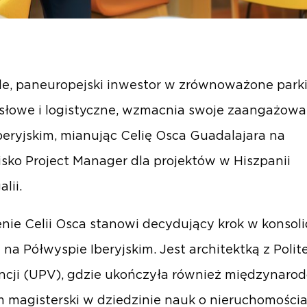
e, paneuropejski inwestor w zrównoważone park
łowe i logistyczne, wzmacnia swoje zaangażowa
beryjskim, mianując Celię Osca Guadalajara na
sko Project Manager dla projektów w Hiszpanii
alii.
nie Celii Osca stanowi decydujący krok w konsoli
 na Półwyspie Iberyjskim. Jest architektką z Polit
cji (UPV), gdzie ukończyła również międzynaro
 magisterski w dziedzinie nauk o nieruchomościa