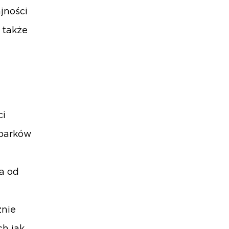
jności
 także
ci
 parków
ła od
znie