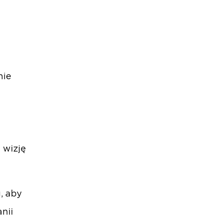
nie
 wizję
, aby
nii