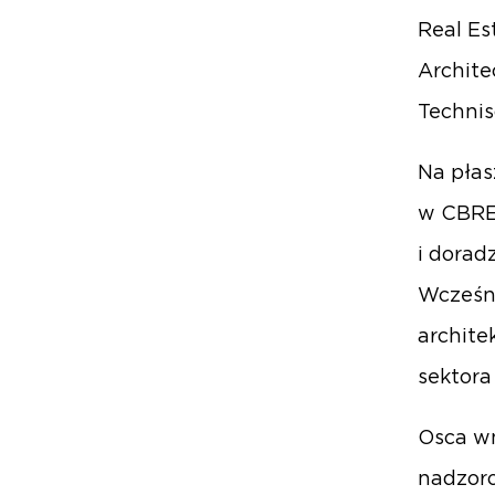
Real Es
Archite
Technis
Na pła
w CBRE,
i dorad
Wcześni
archite
sektora
Osca wn
nadzoro