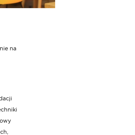
i
nie na
dacji
echniki
dowy
ch,