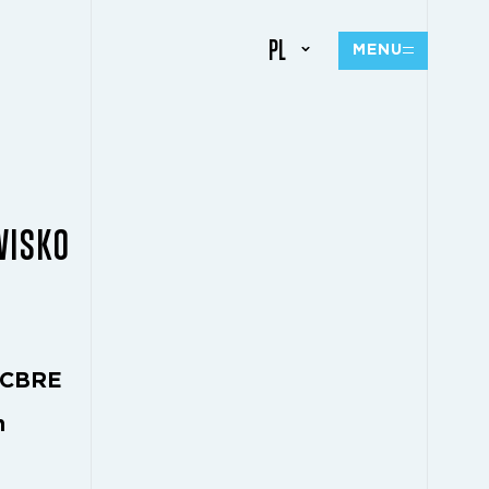
PL
MENU
WISKO
k CBRE
h