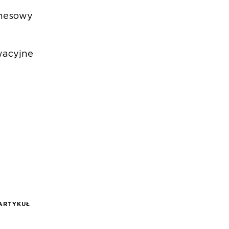
znesowy
wacyjne
ARTYKUŁ