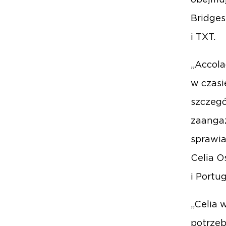
obejmuj
Bridges
i TXT.
„Accola
w czasi
szczegó
zaanga
sprawia
Celia O
i Portug
„Celia 
potrzeb