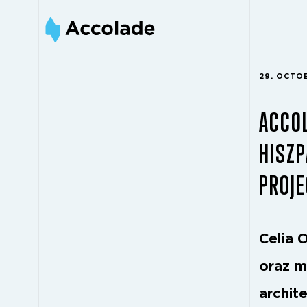
29. OCTO
ACCO
HISZP
PROJ
Celia 
oraz m
archit