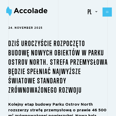
PL
24. NOVEMBER 2025
DZIŚ UROCZYŚCIE ROZPOCZĘTO
BUDOWĘ NOWYCH OBIEKTÓW W PARKU
OSTROV NORTH. STREFA PRZEMYSŁOWA
BĘDZIE SPEŁNIAĆ NAJWYŻSZE
ŚWIATOWE STANDARDY
ZRÓWNOWAŻONEGO ROZWOJU
Kolejny etap budowy Parku Ostrov North
rozszerzy strefę przemysłową o prawie 46 500
m² zrównoważonej powierzchni. Nowa hala