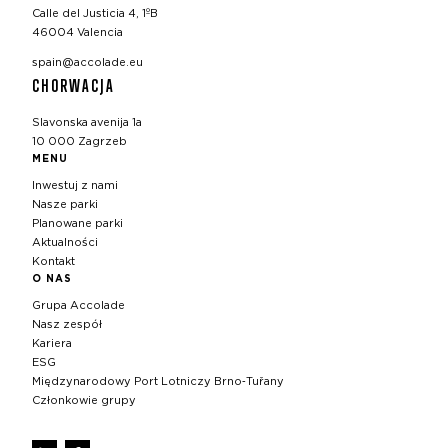
Calle del Justicia 4, 1ºB
46004 Valencia
spain@accolade.eu
CHORWACJA
Slavonska avenija 1a
10 000 Zagrzeb
MENU
Inwestuj z nami
Nasze parki
Planowane parki
Aktualności
Kontakt
O NAS
Grupa Accolade
Nasz zespół
Kariera
ESG
Międzynarodowy Port Lotniczy Brno‑Tuřany
Członkowie grupy