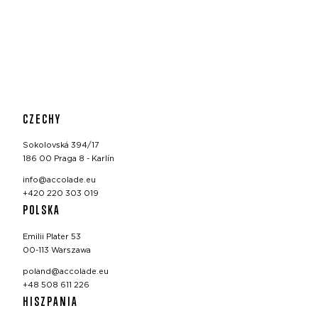
CZECHY
Sokolovská 394/17
186 00 Praga 8 - Karlín
info@accolade.eu
+420 220 303 019
POLSKA
Emilii Plater 53
00-113 Warszawa
poland@accolade.eu
+48 508 611 226
HISZPANIA