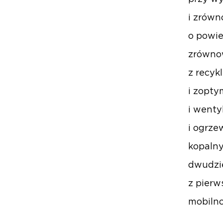
i zrówn
o powie
zrówno
z recyk
i zopty
i wenty
i ogrze
kopalny
dwudzi
z pierw
mobilno