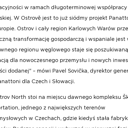
acyjności w ramach długoterminowej współpracy
skiej. W Ostrově jest to już siódmy projekt Panatt
ropie. Ostrov i cały region Karlowych Warów prz
zną transformację gospodarczą i wspaniale jest 
awnego regionu węglowego staje się poszukiwan
cją dla nowoczesnego przemysłu i nowych inwest
ści dodanej" – mówi Pavel Sovička, dyrektor gene
anattoni dla Czech i Słowacji.
trov North stoi na miejscu dawnego kompleksu Š
rtation, jednego z największych terenów
ysłowych w Czechach, gdzie kiedyś stała fabry