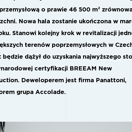
 przemysłową o prawie 46 500 m² zrównow
zchni. Nowa hala zostanie ukończona w mar
oku. Stanowi kolejny krok w revitalizacji jed
iększych terenów poprzemysłowych w Czec
t będzie dążył do uzyskania najwyższego st
narodowej certyfikacji BREEAM New
uction. Deweloperem jest firma Panattoni,
orem grupa Accolade.