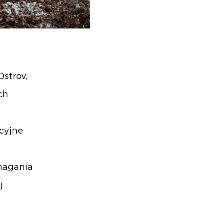
strov,
ch
cyjne
magania
j