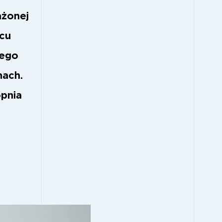
ażonej
cu
nego
hach.
opnia