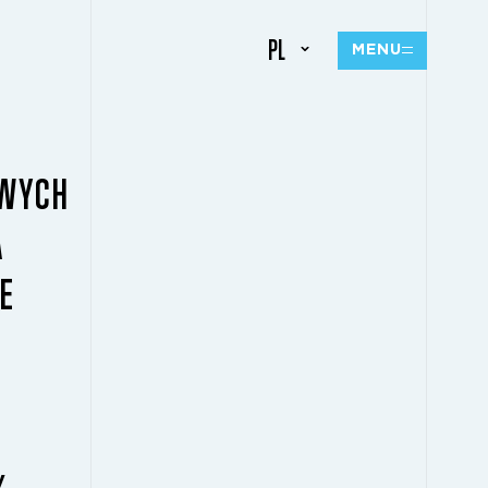
PL
MENU
OWYCH
A
E
y