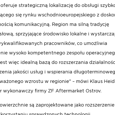
 oferuje strategiczną lokalizację do obsługi szybk
jącego się rynku wschodnioeuropejskiego z dosko
ością komunikacyjną. Region ma silną tradycję
łową, sprzyjające środowisko lokalne i wystarcza
wykwalifikowanych pracowników, co umożliwia
enie wysoko kompetentnego zespołu operacyjneg
jest więc idealną bazą do rozszerzania działalnośc
enia jakości usług i wspierania długoterminowe
ażonego wzrostu w regionie" – mówi Klaus Heidr
r wykonawczy firmy ZF Aftermarket Ostrov.
wierzchnie są zaprojektowane jako rozszerzenie 
korzystaniu sprawdzonych technologii