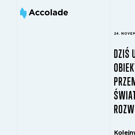
24. NOVE
DZIŚ
OBIE
PRZE
ŚWIA
ROZW
Kolejn