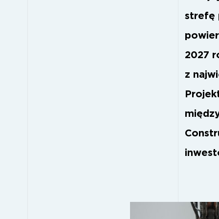
strefę
powier
2027 r
z najw
Projek
między
Constr
inwest