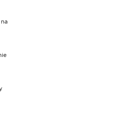
 na
nie
y