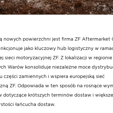
 nowych powierzchni jest firma ZF Aftermarket O
unkcjonuje jako kluczowy hub logistyczny w rama
j sieci motoryzacyjnej ZF. Z lokalizacji w regionie
ch Warów konsoliduje niezależne moce dystrybu
u części zamiennych i wspiera europejską sieć
czną ZF. Odpowiada w ten sposób na rosnące wy
w dotyczące krótszych terminów dostaw i większe
ystości łańcucha dostaw.