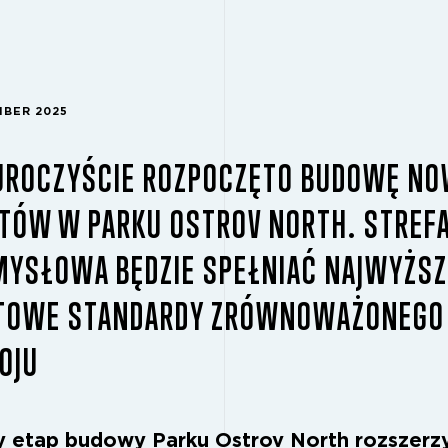
MBER 2025
 UROCZYŚCIE ROZPOCZĘTO BUDOWĘ N
KTÓW W PARKU OSTROV NORTH. STREF
MYSŁOWA BĘDZIE SPEŁNIAĆ NAJWYŻSZ
TOWE STANDARDY ZRÓWNOWAŻONEGO
OJU
y etap budowy Parku Ostrov North rozszerz