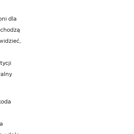
oni dla
echodzą
widzieć,
ą
ycji
ralny
koda
ka