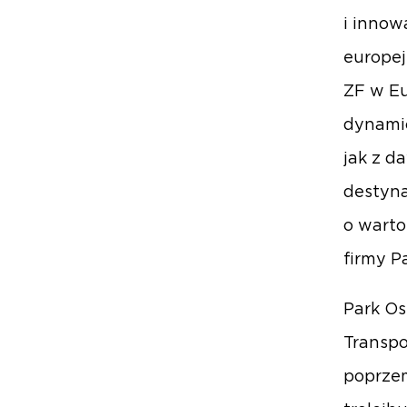
i innow
europej
ZF w Eu
dynamic
jak z d
destyna
o warto
firmy P
Park Os
Transpo
poprzem