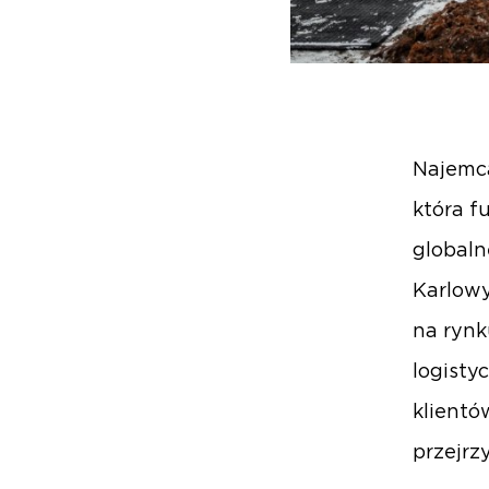
Najemcą
która f
globalne
Karlowy
na rynk
logisty
klientó
przejrz