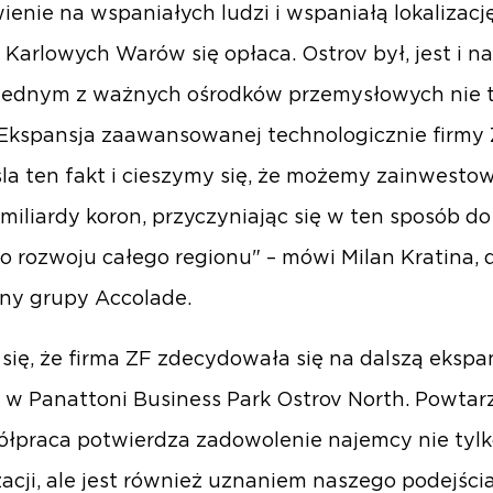
ienie na wspaniałych ludzi i wspaniałą lokalizacj
 Karlowych Warów się opłaca. Ostrov był, jest i n
jednym z ważnych ośrodków przemysłowych nie t
Ekspansja zaawansowanej technologicznie firmy
la ten fakt i cieszymy się, że możemy zainwesto
 miliardy koron, przyczyniając się w ten sposób do
o rozwoju całego regionu" – mówi Milan Kratina, 
ny grupy Accolade.
 się, że firma ZF zdecydowała się na dalszą ekspa
 w Panattoni Business Park Ostrov North. Powtar
ółpraca potwierdza zadowolenie najemcy nie tyl
izacji, ale jest również uznaniem naszego podejści