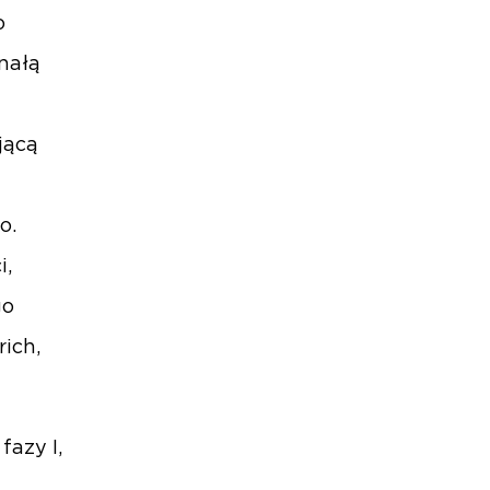
o
nałą
jącą
o.
i,
go
ich,
fazy I,