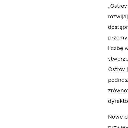
„Ostrov
rozwija
dostępn
przemys
liczbę 
stworz
Ostrov 
podnosz
zrównow
dyrekto
Nowe po
przy wy