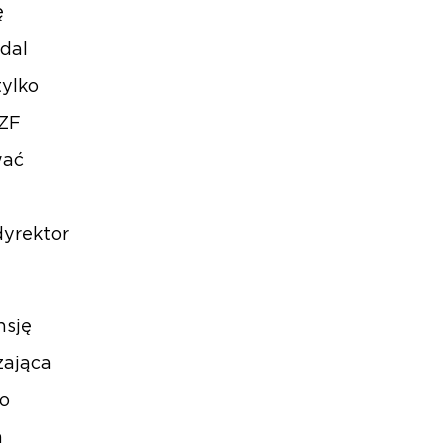
ę
adal
ylko
 ZF
wać
dyrektor
nsję
zająca
ko
a