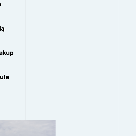
o
ią
akup
ule