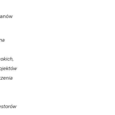
stanów
 na
okich,
rojektów
rzenia
westorów