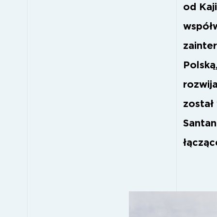
od Kaj
współw
zainte
Polską
rozwij
został
Santan
łącząc