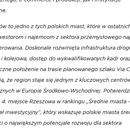
ne.
w to jedno z tych polskich miast, które w ostatnic
westorom i najemcom z sektora przemysłowego na
erowania. Doskonale rozwinięta infrastruktura dro
a i kolejowa, dostęp do wykwalifikowanych kadr ora
iczne położenie na trasie planowanego szlaku Via C
ją, że region staje się jednym z kluczowych centró
cznych w Europie Środkowo-Wschodniej. Potwierdz
 4. miejsce Rzeszowa w rankingu „Średnie miasta –
ał inwestycyjny”, który wskazuje polskie miasta śre
ci o największym potencjale rozwoju dla sektora