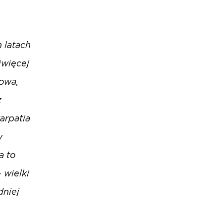
h latach
jwięcej
gowa,
z
arpatia
w
a to
 wielki
dniej