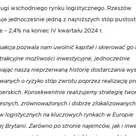
ługi wschodniego rynku logistycznego. Rzeszów
je jednocześnie jedną z najniższych stóp pusto
e – 2,4% na koniec IV kwartału 2024 r.
nsakcja pozwala nam uwolnić kapitał i skierować go
trakcyjne możliwości inwestycyjne, jednocześnie
ając naszą nieprzerwaną historię dostarczania wys
wanych o ryzyko stóp zwrotu poprzez realizację p
erskich. Konsekwentnie realizujemy strategię two
snych, zrównoważonych i dobrze zlokalizowanych
w logistycznych na kluczowych rynkach w Europie
iej Brytanii. Zarówno po stronie najemców, jak i in