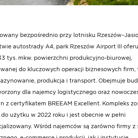
zowany bezpośrednio przy lotnisku Rzeszów–Jasio
twie autostrady A4, park Rzeszów Airport III oferu
3 tys. mkw. powierzchni produkcyjno-biurowej,
wanej do kluczowych operacji biznesowych firm, 
azynowanie, produkcja i transport. Obejmuje bu
orzony dla najemcy logistycznego oraz nowocze
 z certyfikatem BREEAM Excellent. Kompleks zo
do użytku w 2022 roku i jest obecnie w pełni
jalizowany. Wśród najemców są zarówno firmy z 
cznego, e-commerce i produkcji, jak i instytucje