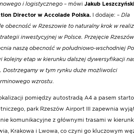
owego i logistycznego
– mówi
Jakub Leszczyński
tion Director w Accolade Polska.
I dodaje: –
Dla
e obecność w Rzeszowie to naturalny krok w realiz
strategii inwestycyjnej w Polsce. Przejęcie Rzeszów
acnia naszą obecność w południowo-wschodniej Po
wi kolejny etap w kierunku dalszej dywersyfikacji n
a. Dostrzegamy w tym rynku duże możliwości
erminowego wzrostu
.
lokalizacji pomiędzy autostradą A4 a pasem star
otniczego, park Rzeszów Airport III zapewnia wyj
nie komunikacyjne z głównymi trasami w kierun
ia, Krakowa i Lwowa, co czyni go kluczowym wę