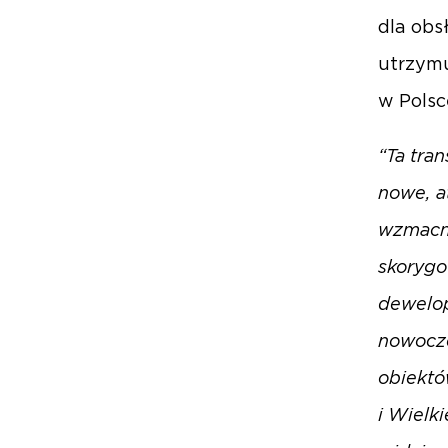
dla obs
utrzymu
w Polsc
“Ta tra
nowe, a
wzmacni
skorygo
dewelop
nowocze
obiektó
i Wielk