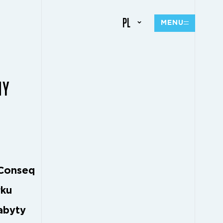
PL
MENU
NY
 Conseq
rku
nabyty