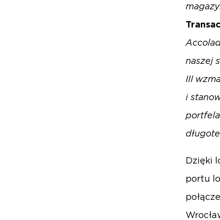
magazyn
Transac
Accolad
naszej 
III wzm
i stano
portfel
długot
Dzięki 
portu l
połącze
Wrocław