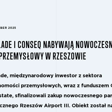
MBER 2025
LADE I CONSEQ NABYWAJĄ NOWOCZES
 PRZEMYSŁOWY W RZESZOWIE
de, międzynarodowy inwestor z sektora
homości przemysłowych, wraz z funduszem
state, sfinalizowali zakup nowoczesnego pa
ycznego Rzeszów Airport III. Obiekt został 