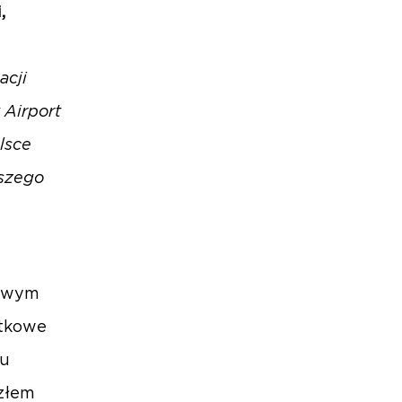
,
acji
 Airport
lsce
aszego
towym
ątkowe
ku
złem