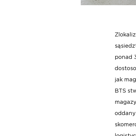
Zlokali
sąsiedz
ponad 3
dostoso
jak mag
BTS stw
magazyn
oddany 
skomerc
logisty