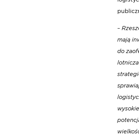
publicz
–
Rzeszó
mają in
do zaof
lotnicz
strateg
sprawia
logisty
wysokie
potencj
wielkoś