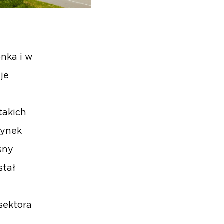
nka i w
je
takich
dynek
sny
stał
sektora