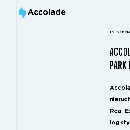
10. DECE
ACCO
PARK
Accola
nieruc
Real E
logist