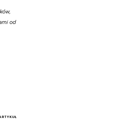
nków,
wami od
ARTYKUŁ