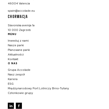
46004 Valencia
spain@accolade.eu
CHORWACJA
Slavonska avenija 1a
10 000 Zagrzeb
MENU
Inwestuj z nami
Nasze parki
Planowane parki
Aktualności
Kontakt
O NAS
Grupa Accolade
Nasz zespół
Kariera
ESG
Międzynarodowy Port Lotniczy Brno‑Tuřany
Członkowie grupy