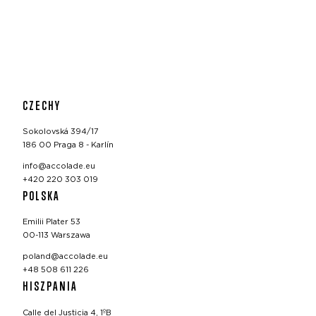
CZECHY
Sokolovská 394/17
186 00 Praga 8 - Karlín
info@accolade.eu
+420 220 303 019
POLSKA
Emilii Plater 53
00-113 Warszawa
poland@accolade.eu
+48 508 611 226
HISZPANIA
Calle del Justicia 4, 1ºB