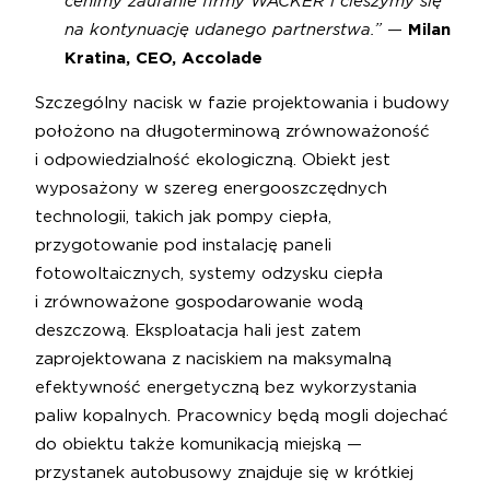
cenimy zaufanie firmy WACKER i cieszymy się
na kontynuację udanego partnerstwa.”
—
Milan
Kratina, CEO, Accolade
Szczególny nacisk w fazie projektowania i budowy
położono na długoterminową zrównoważoność
i odpowiedzialność ekologiczną. Obiekt jest
wyposażony w szereg energooszczędnych
technologii, takich jak pompy ciepła,
przygotowanie pod instalację paneli
fotowoltaicznych, systemy odzysku ciepła
i zrównoważone gospodarowanie wodą
deszczową. Eksploatacja hali jest zatem
zaprojektowana z naciskiem na maksymalną
efektywność energetyczną bez wykorzystania
paliw kopalnych. Pracownicy będą mogli dojechać
do obiektu także komunikacją miejską —
przystanek autobusowy znajduje się w krótkiej