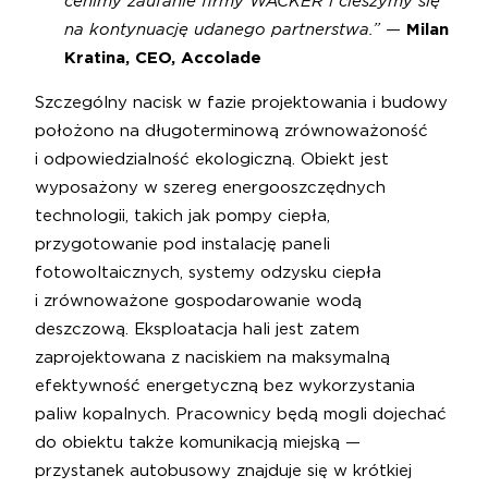
cenimy zaufanie firmy WACKER i cieszymy się
na kontynuację udanego partnerstwa.”
—
Milan
Kratina, CEO, Accolade
Szczególny nacisk w fazie projektowania i budowy
położono na długoterminową zrównoważoność
i odpowiedzialność ekologiczną. Obiekt jest
wyposażony w szereg energooszczędnych
technologii, takich jak pompy ciepła,
przygotowanie pod instalację paneli
fotowoltaicznych, systemy odzysku ciepła
i zrównoważone gospodarowanie wodą
deszczową. Eksploatacja hali jest zatem
zaprojektowana z naciskiem na maksymalną
efektywność energetyczną bez wykorzystania
paliw kopalnych. Pracownicy będą mogli dojechać
do obiektu także komunikacją miejską —
przystanek autobusowy znajduje się w krótkiej