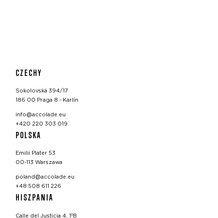
CZECHY
Sokolovská 394/17
186 00 Praga 8 - Karlín
info@accolade.eu
+420 220 303 019
POLSKA
Emilii Plater 53
00-113 Warszawa
poland@accolade.eu
+48 508 611 226
HISZPANIA
Calle del Justicia 4, 1ºB