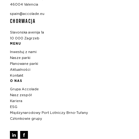
46004 Valencia
spain@accolade.eu
CHORWACJA
Slavonska avenija 1a
10 000 Zagrzeb
MENU
Inwestuj z nami
Nasze parki
Planowane parki
Aktualności
Kontakt
O NAS
Grupa Accolade
Nasz zespół
Kariera
ESG
Międzynarodowy Port Lotniczy Brno‑Tuřany
Członkowie grupy