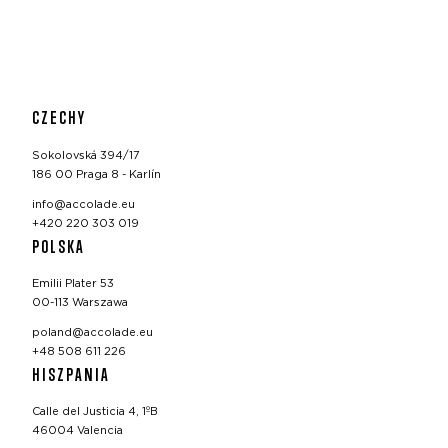
CZECHY
Sokolovská 394/17
186 00 Praga 8 - Karlín
info@accolade.eu
+420 220 303 019
POLSKA
Emilii Plater 53
00-113 Warszawa
poland@accolade.eu
+48 508 611 226
HISZPANIA
Calle del Justicia 4, 1ºB
46004 Valencia