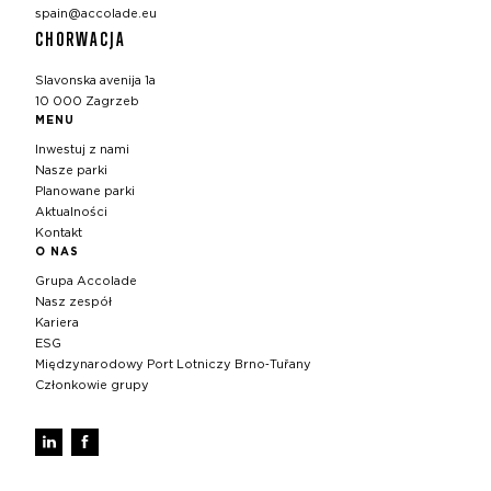
spain@accolade.eu
CHORWACJA
Slavonska avenija 1a
10 000 Zagrzeb
MENU
Inwestuj z nami
Nasze parki
Planowane parki
Aktualności
Kontakt
O NAS
Grupa Accolade
Nasz zespół
Kariera
ESG
Międzynarodowy Port Lotniczy Brno‑Tuřany
Członkowie grupy