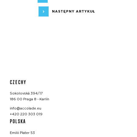
NASTĘPNY ARTYKUŁ
CZECHY
Sokolovská 394/17
186 00 Praga 8 - Karlín
info@accolade.eu
+420 220 303 019
POLSKA
Emilii Plater 53