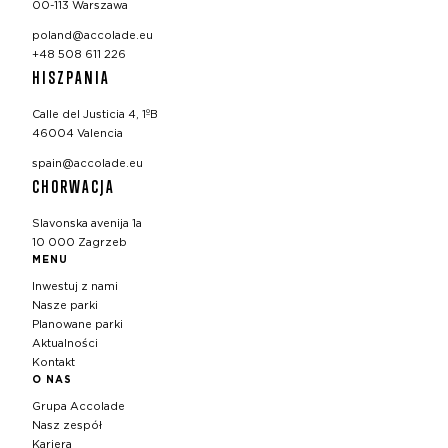
00-113 Warszawa
poland@accolade.eu
+48 508 611 226
HISZPANIA
Calle del Justicia 4, 1ºB
46004 Valencia
spain@accolade.eu
CHORWACJA
Slavonska avenija 1a
10 000 Zagrzeb
MENU
Inwestuj z nami
Nasze parki
Planowane parki
Aktualności
Kontakt
O NAS
Grupa Accolade
Nasz zespół
Kariera