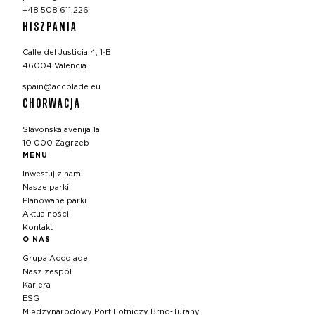
+48 508 611 226
HISZPANIA
Calle del Justicia 4, 1ºB
46004 Valencia
spain@accolade.eu
CHORWACJA
Slavonska avenija 1a
10 000 Zagrzeb
MENU
Inwestuj z nami
Nasze parki
Planowane parki
Aktualności
Kontakt
O NAS
Grupa Accolade
Nasz zespół
Kariera
ESG
Międzynarodowy Port Lotniczy Brno‑Tuřany