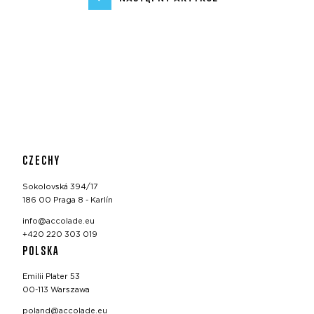
CZECHY
Sokolovská 394/17
186 00 Praga 8 - Karlín
info@accolade.eu
+420 220 303 019
POLSKA
Emilii Plater 53
00-113 Warszawa
poland@accolade.eu