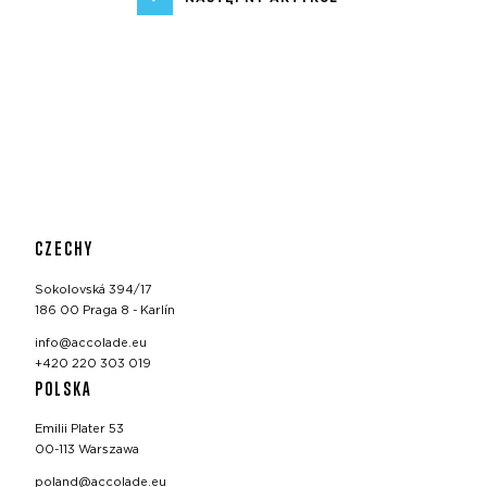
CZECHY
Sokolovská 394/17
186 00 Praga 8 - Karlín
info@accolade.eu
+420 220 303 019
POLSKA
Emilii Plater 53
00-113 Warszawa
poland@accolade.eu