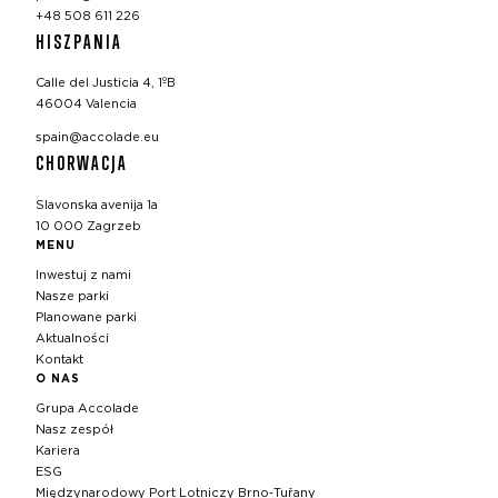
+48 508 611 226
HISZPANIA
Calle del Justicia 4, 1ºB
46004 Valencia
spain@accolade.eu
CHORWACJA
Slavonska avenija 1a
10 000 Zagrzeb
MENU
Inwestuj z nami
Nasze parki
Planowane parki
Aktualności
Kontakt
O NAS
Grupa Accolade
Nasz zespół
Kariera
ESG
Międzynarodowy Port Lotniczy Brno‑Tuřany