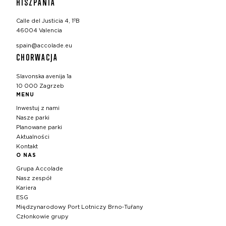
HISZPANIA
Calle del Justicia 4, 1ºB
46004 Valencia
spain@accolade.eu
CHORWACJA
Slavonska avenija 1a
10 000 Zagrzeb
MENU
Inwestuj z nami
Nasze parki
Planowane parki
Aktualności
Kontakt
O NAS
Grupa Accolade
Nasz zespół
Kariera
ESG
Międzynarodowy Port Lotniczy Brno‑Tuřany
Członkowie grupy