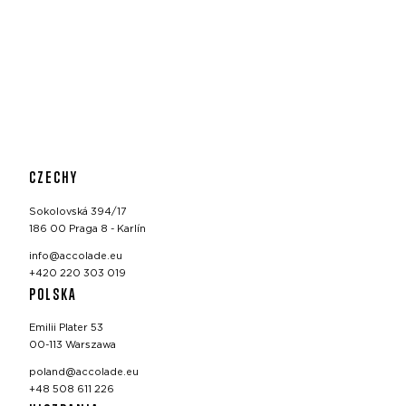
CZECHY
Sokolovská 394/17
186 00 Praga 8 - Karlín
info@accolade.eu
+420 220 303 019
POLSKA
Emilii Plater 53
00-113 Warszawa
poland@accolade.eu
+48 508 611 226