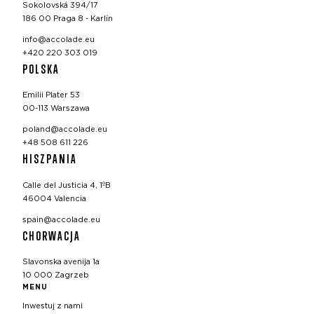
Sokolovská 394/17
186 00 Praga 8 - Karlín
info@accolade.eu
+420 220 303 019
POLSKA
Emilii Plater 53
00-113 Warszawa
poland@accolade.eu
+48 508 611 226
HISZPANIA
Calle del Justicia 4, 1ºB
46004 Valencia
spain@accolade.eu
CHORWACJA
Slavonska avenija 1a
10 000 Zagrzeb
MENU
Inwestuj z nami