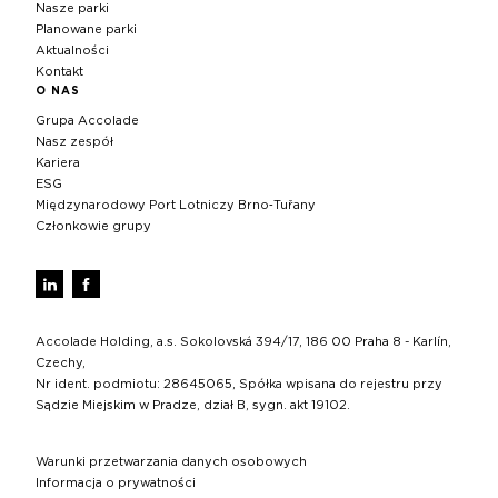
Nasze parki
Planowane parki
Aktualności
Kontakt
O NAS
Grupa Accolade
Nasz zespół
Kariera
ESG
Międzynarodowy Port Lotniczy Brno‑Tuřany
Członkowie grupy
Accolade Holding, a.s. Sokolovská 394/17, 186 00 Praha 8 - Karlín,
Czechy,
Nr ident. podmiotu: 28645065, Spółka wpisana do rejestru przy
Sądzie Miejskim w Pradze, dział B, sygn. akt 19102.
Warunki przetwarzania danych osobowych
Informacja o prywatności